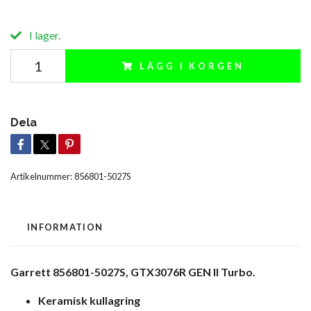
I lager.
LÄGG I KORGEN
Dela
Artikelnummer:
856801-5027S
INFORMATION
Garrett 856801-5027S, GTX3076R GEN II Turbo.
Keramisk kullagring