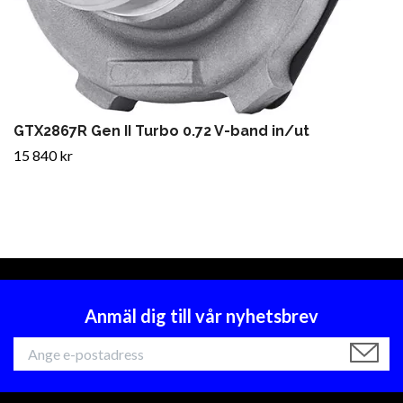
GTX2867R Gen II Turbo 0.72 V-band in/ut
15 840 kr
Anmäl dig till vår nyhetsbrev