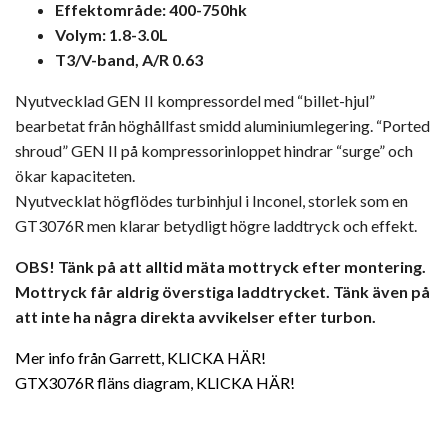
Effektområde: 400-750hk
Volym: 1.8-3.0L
T3/V-band, A/R 0.63
Nyutvecklad GEN II kompressordel med “billet-hjul”
bearbetat från höghållfast smidd aluminiumlegering. “Ported
shroud” GEN II på kompressorinloppet hindrar “surge” och
ökar kapaciteten.
Nyutvecklat högflödes turbinhjul i Inconel, storlek som en
GT3076R men klarar betydligt högre laddtryck och effekt.
OBS! Tänk på att alltid mäta mottryck efter montering.
Mottryck får aldrig överstiga laddtrycket. Tänk även på
att inte ha några direkta avvikelser efter turbon.
Mer info från Garrett, KLICKA HÄR!
GTX3076R fläns diagram, KLICKA HÄR!