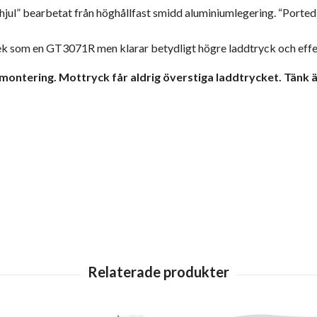
jul” bearbetat från höghållfast smidd aluminiumlegering. “Porte
rlek som en GT3071R men klarar betydligt högre laddtryck och effe
montering. Mottryck får aldrig överstiga laddtrycket. Tänk ä