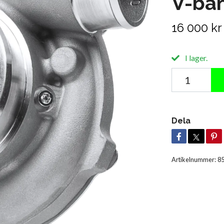
V-ba
16 000 kr
I lager.
Dela
Artikelnummer:
8