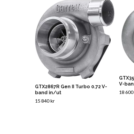
GTX35
V-ban
GTX2867R Gen II Turbo 0.72 V-
18 600
band in/ut
15 840 kr