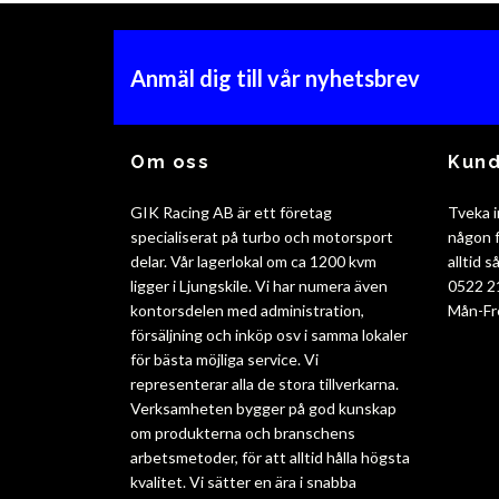
Anmäl dig till vår nyhetsbrev
Om oss
Kund
GIK Racing AB är ett företag
Tveka i
specialiserat på turbo och motorsport
någon f
delar. Vår lagerlokal om ca 1200 kvm
alltid 
ligger i Ljungskile. Vi har numera även
0522 2
kontorsdelen med administration,
Mån-Fr
försäljning och inköp osv i samma lokaler
för bästa möjliga service. Vi
representerar alla de stora tillverkarna.
Verksamheten bygger på god kunskap
om produkterna och branschens
arbetsmetoder, för att alltid hålla högsta
kvalitet. Vi sätter en ära i snabba