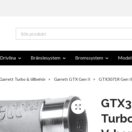
Drivlina
Bränslesystem
Bromssystem
Modell
Garrett Turbo & tillbehör
Garrett GTX Gen II
GTX3071R Gen II 
GTX3
Turbo