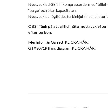
Nyutvecklad GEN II kompressordel med “billet-h
“surge” och ökar kapaciteten.
Nyutvecklat högflödes turbinhjul i Inconel, sto
OBS! Tänk på att alltid mäta mottryck efter 
efter turbon.
Mer info från Garrett, KLICKA HÄR!
GTX3071R fläns diagram, KLICKA HÄR!