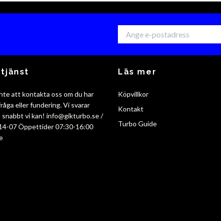
tjänst
Läs mer
nte att kontakta oss om du har
Köpvillkor
råga eller fundering. Vi svarar
Kontakt
så snabbt vi kan!
info@gikturbo.se
/
Turbo Guide
14-07 Öppettider 07:30-16:00
e