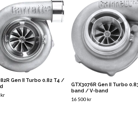
82R Gen II Turbo 0.82 T4 /
GTX3076R Gen II Turbo 0.83
d
band / V-band
 kr
16 500 kr