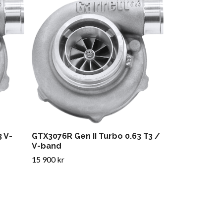
GTX3076R Gen
V-band
15 800 kr
 V-
GTX3076R Gen II Turbo 0.63 T3 /
V-band
15 900 kr