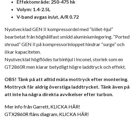
Effektområde: 250-475 hk
Volym: 1.4-2.5L
V-band avgas in/ut, A/R 0.72
Nyutvecklad GEN II kompressordel med “billet-hjul”
bearbetat från höghållfast smidd aluminiumlegering. “Ported
shroud” GEN II på kompressorinloppet hindrar “surge” och
ökar kapaciteten.
Nyutvecklat högflödes turbinhjul i Inconel, storlek som en
GT2860R men klarar betydligt högre laddtryck och effekt.
OBS! Tänk på att alltid mäta mottryck efter montering.
Mottryck får aldrig överstiga laddtrycket. Tänk även på
att inte ha några direkta avvikelser efter turbon.
Mer info från Garrett, KLICKA HÄR!
GTX2860R fläns diagram, KLICKA HÄR!