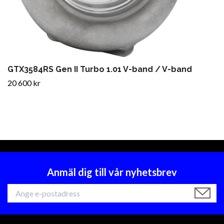
GTX3584RS Gen II Turbo 1.01 V-band / V-band
20 600 kr
Anmäl dig till vår nyhetsbrev