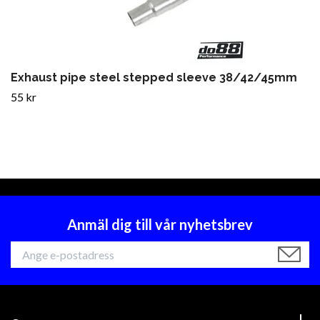
Exhaust pipe steel stepped sleeve 38/42/45mm
55 kr
Anmäl dig till vår nyhetsbrev