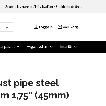
Snabba leveranser / Hög kvalitet / Snabb kundtjänst
Logga in
Varukorg
anpassat
Avgassystem
Interiör
st pipe steel
 1,75'' (45mm)