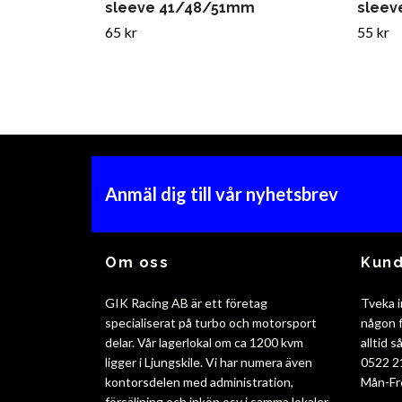
sleeve 41/48/51mm
sleev
65 kr
55 kr
Anmäl dig till vår nyhetsbrev
Om oss
Kund
GIK Racing AB är ett företag
Tveka i
specialiserat på turbo och motorsport
någon f
delar. Vår lagerlokal om ca 1200 kvm
alltid 
ligger i Ljungskile. Vi har numera även
0522 2
kontorsdelen med administration,
Mån-Fr
försäljning och inköp osv i samma lokaler