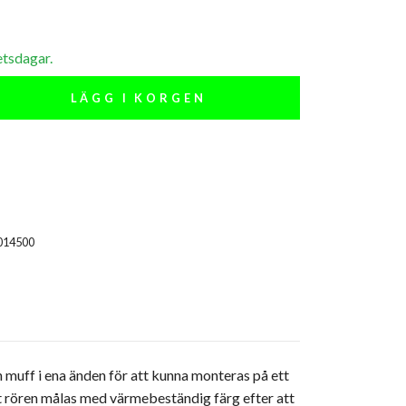
etsdagar.
LÄGG I KORGEN
014500
n muff i ena änden för att kunna monteras på ett
t rören målas med värmebeständig färg efter att