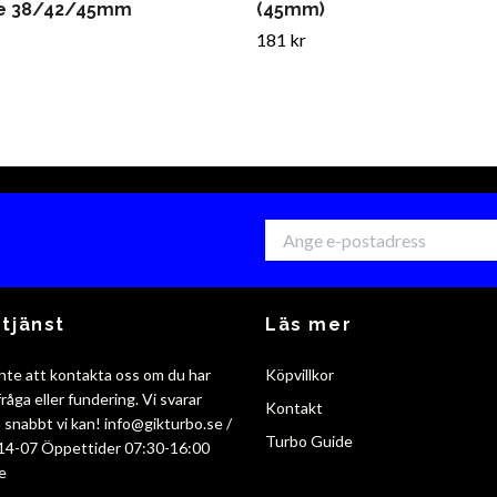
e 38/42/45mm
(45mm)
181 kr
tjänst
Läs mer
nte att kontakta oss om du har
Köpvillkor
råga eller fundering. Vi svarar
Kontakt
så snabbt vi kan!
info@gikturbo.se
/
Turbo Guide
14-07 Öppettider 07:30-16:00
e