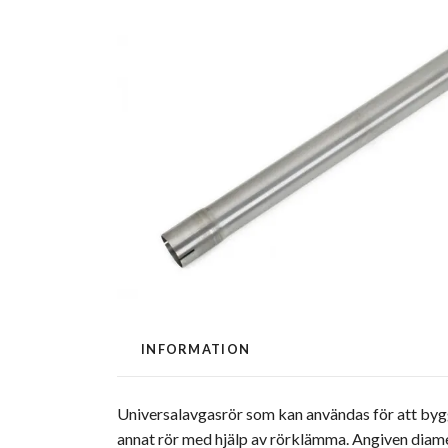
INFORMATION
Universalavgasrör som kan användas för att bygga 
annat rör med hjälp av rörklämma. Angiven diame