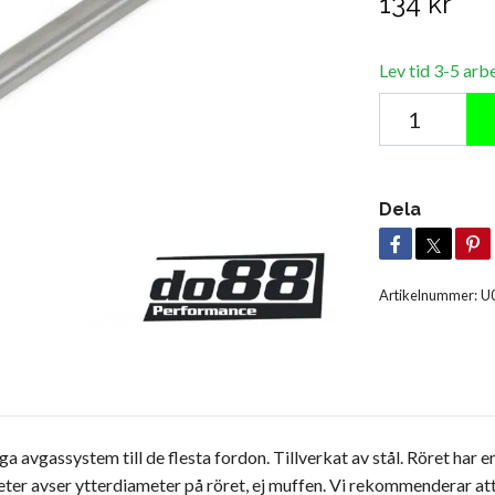
134 kr
Lev tid 3-5 arb
Dela
Artikelnummer:
U
avgassystem till de flesta fordon. Tillverkat av stål. Röret har e
ter avser ytterdiameter på röret, ej muffen. Vi rekommenderar at