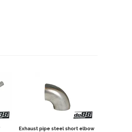
Exhaust flang
(45mm)
251 kr
'
Exhaust pipe steel short elbow