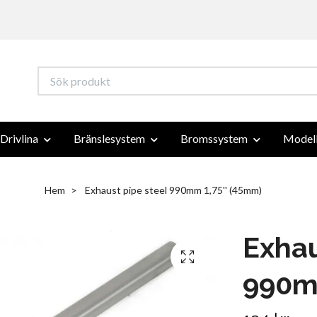
Drivlina
Bränslesystem
Bromssystem
Modell
Hem
Exhaust pipe steel 990mm 1,75'' (45mm)
Exhau
990mm