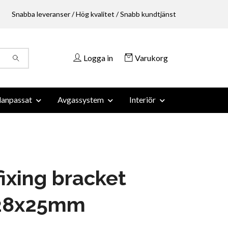
Snabba leveranser / Hög kvalitet / Snabb kundtjänst
Logga in
Varukorg
anpassat
Avgassystem
Interiör
fixing bracket
28x25mm