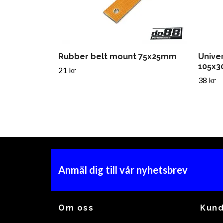
Rubber belt mount 75x25mm
Univer
105x
21 kr
38 kr
Anmäl dig till vår nyhetsbrev
Om oss
Kund