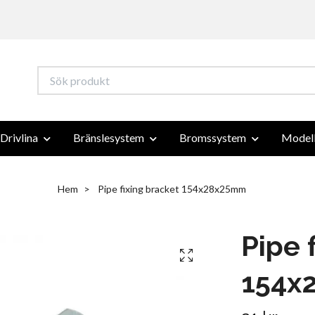
Drivlina
Bränslesystem
Bromssystem
Modell
Hem
Pipe fixing bracket 154x28x25mm
Pipe 
154x