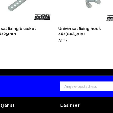
sal fixing bracket
Universal fixing hook
30x25mm
40x31x25mm
31 kr
tjänst
Läs mer