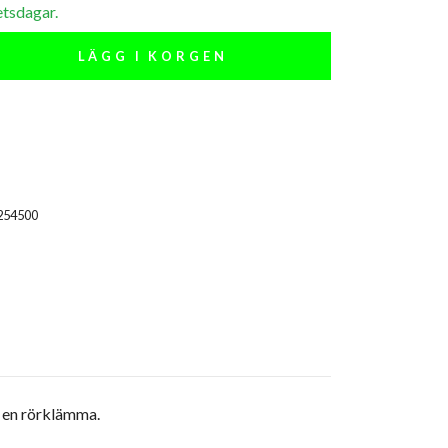
etsdagar.
LÄGG I KORGEN
254500
v en rörklämma.