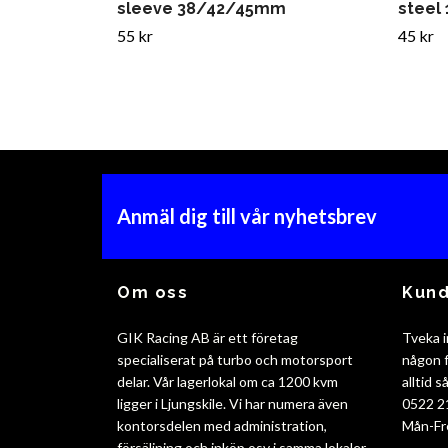
sleeve 38/42/45mm
steel 
55 kr
45 kr
Anmäl dig till vår nyhetsbrev
Om oss
Kund
GIK Racing AB är ett företag
Tveka i
specialiserat på turbo och motorsport
någon f
delar. Vår lagerlokal om ca 1200 kvm
alltid 
ligger i Ljungskile. Vi har numera även
0522 2
kontorsdelen med administration,
Mån-Fr
försäljning och inköp osv i samma lokaler