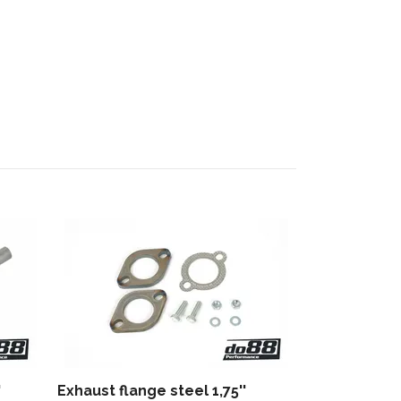
Exhaust pip
1,75'' (45mm
87 kr
'
Exhaust flange steel 1,75''