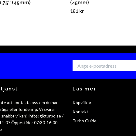
1,75'' (45mm)
(45mm)
181 kr
tjänst
Läs mer
nte att kontakta oss om du har
Köpvillkor
råga eller fundering. Vi svarar
Kontakt
så snabbt vi kan!
info@gikturbo.se
/
Turbo Guide
14-07 Öppettider 07:30-16:00
e