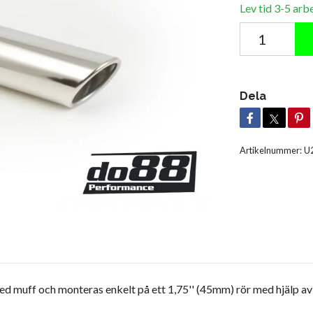
Lev tid 3-5 arb
Dela
Artikelnummer:
U
 med muff och monteras enkelt på ett 1,75'' (45mm) rör med hjälp a