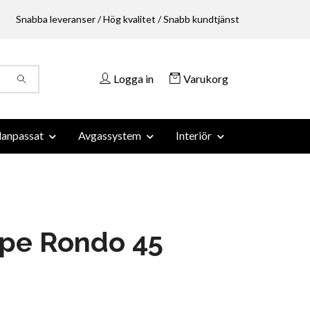
Snabba leveranser / Hög kvalitet / Snabb kundtjänst
Logga in
Varukorg
anpassat
Avgassystem
Interiör
ipe Rondo 45