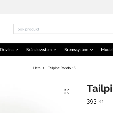
Drivlina
Bränslesystem
Bromssystem
Modell
Hem
Tailpipe Rondo 45
Tailp
393 kr