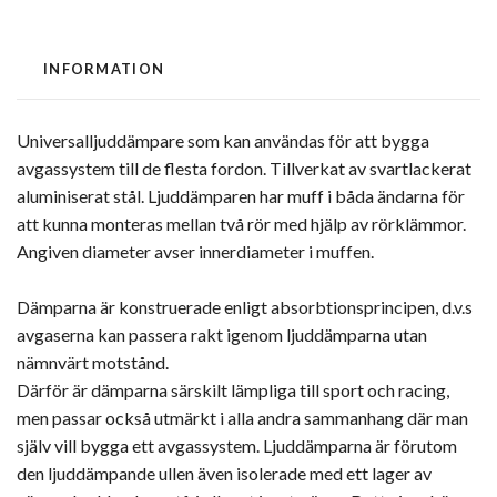
INFORMATION
Universalljuddämpare som kan användas för att bygga
avgassystem till de flesta fordon. Tillverkat av svartlackerat
aluminiserat stål. Ljuddämparen har muff i båda ändarna för
att kunna monteras mellan två rör med hjälp av rörklämmor.
Angiven diameter avser innerdiameter i muffen.
Dämparna är konstruerade enligt absorbtionsprincipen, d.v.s
avgaserna kan passera rakt igenom ljuddämparna utan
nämnvärt motstånd.
Därför är dämparna särskilt lämpliga till sport och racing,
men passar också utmärkt i alla andra sammanhang där man
själv vill bygga ett avgassystem. Ljuddämparna är förutom
den ljuddämpande ullen även isolerade med ett lager av