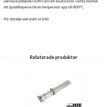
värmeskyddande rostfri ull runt insatsrören. Detta innebär
att ljuddämparna tål en temperatur upp till 800°C.
För detaljerade mått se bild.