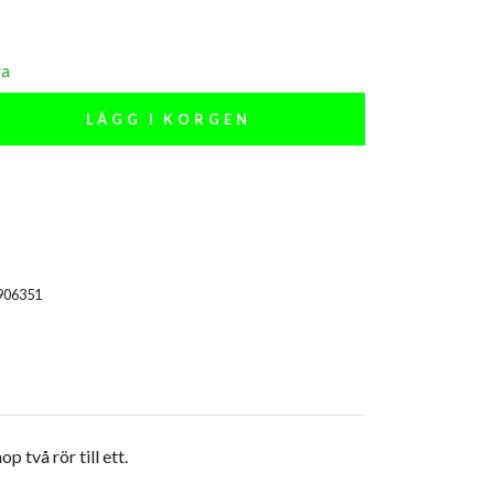
ra
LÄGG I KORGEN
906351
p två rör till ett.