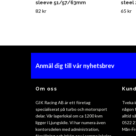
sleeve 51/57/63mm
steel 
82 kr
65 kr
Anmäl dig till vår nyhetsbrev
Om oss
Kund
GIK Racing AB är ett företag
Tveka i
specialiserat på turbo och motorsport
någon f
delar. Vår lagerlokal om ca 1200 kvm
alltid 
ligger i Ljungskile. Vi har numera även
0522 2
kontorsdelen med administration,
Mån-Fr
försäljning och inköp osv i samma lokaler