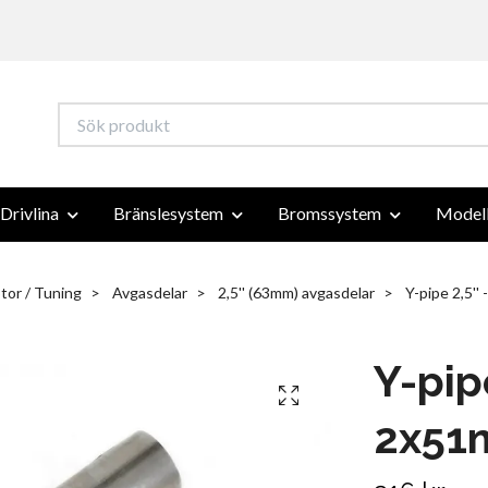
Drivlina
Bränslesystem
Bromssystem
Modell
tor / Tuning
Avgasdelar
2,5'' (63mm) avgasdelar
Y-pipe 2,5'' 
Y-pipe
2x51