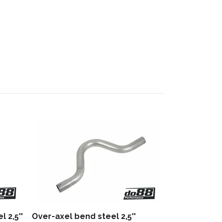
Exhaust pipe
90 degree 2,
121 kr
 2,5''
Over-axel bend steel 2,5''