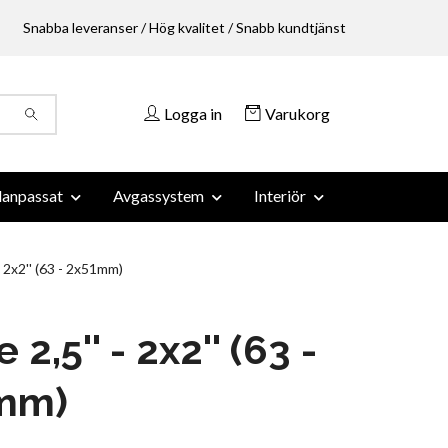
Snabba leveranser / Hög kvalitet / Snabb kundtjänst
Logga in
Varukorg
anpassat
Avgassystem
Interiör
- 2x2'' (63 - 2x51mm)
 2,5'' - 2x2'' (63 -
mm)