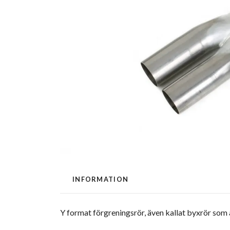
INFORMATION
Y format förgreningsrör, även kallat byxrör som är p