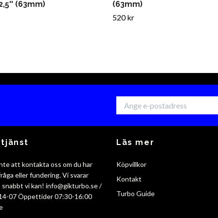
2,5'' (63mm)
(63mm)
520 kr
tjänst
Läs mer
nte att kontakta oss om du har
Köpvillkor
råga eller fundering. Vi svarar
Kontakt
så snabbt vi kan!
info@gikturbo.se
/
Turbo Guide
14-07 Öppettider 07:30-16:00
e