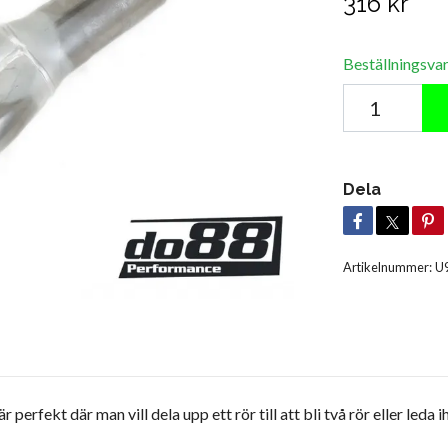
316 kr
Beställningsva
Dela
Artikelnummer:
U
erfekt där man vill dela upp ett rör till att bli två rör eller leda iho