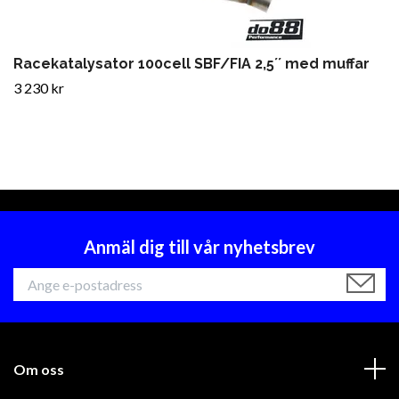
Racekatalysator 100cell SBF/FIA 2,5´´ med muffar
3 230 kr
Anmäl dig till vår nyhetsbrev
Om oss