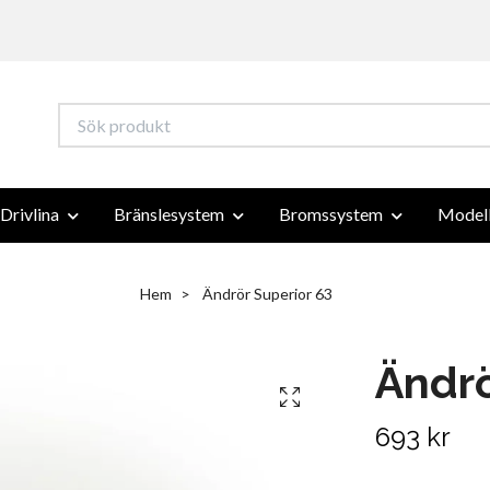
Drivlina
Bränslesystem
Bromssystem
Modell
Hem
Ändrör Superior 63
Ändrö
693 kr