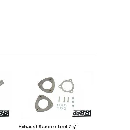
Tailpipe BO
729 kr
Exhaust flange steel 2,5''