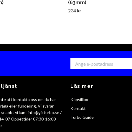
m)
(63mm)
234 kr
tjänst
Läs mer
nte att kontakta oss om du har
Köpvillkor
råga eller fundering. Vi svarar
Kontakt
så snabbt vi kan!
info@gikturbo.se
/
Turbo Guide
14-07 Öppettider 07:30-16:00
e