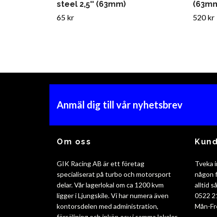
steel 2,5'' (63mm)
(63m
65 kr
520 kr
Anmäl dig till vår nyhetsbrev
Om oss
Kund
GIK Racing AB är ett företag
Tveka i
specialiserat på turbo och motorsport
någon f
delar. Vår lagerlokal om ca 1200 kvm
alltid 
ligger i Ljungskile. Vi har numera även
0522 2
kontorsdelen med administration,
Mån-Fr
försäljning och inköp osv i samma lokaler