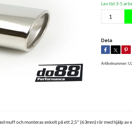
Lev tid 3-5 arb
Dela
Artikelnummer:
U
 med muff och monteras enkelt på ett 2,5'' (63mm) rör med hjälp av