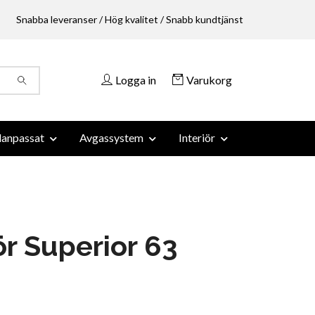
Snabba leveranser / Hög kvalitet / Snabb kundtjänst
Logga in
Varukorg
anpassat
Avgassystem
Interiör
r Superior 63