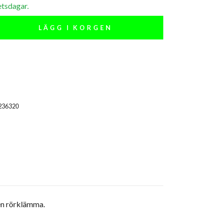
etsdagar.
LÄGG I KORGEN
236320
 en rörklämma.