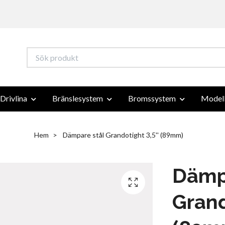
Drivlina
Bränslesystem
Bromssystem
Modell
Hem
Dämpare stål Grandotight 3,5'' (89mm)
Dämp
Grand