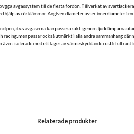
gga avgassystem till de flesta fordon. Tillverkat av svartlackera
ed hjälp av rörklämmor. Angiven diameter avser innerdiameter i mu
ncipen, d.v.s avgaserna kan passera rakt igenom ljuddämparna ut
och racing, men passar också utmärkt i alla andra sammanhang där m
även isolerade med ett lager av värmeskyddande rostfri ull runt i