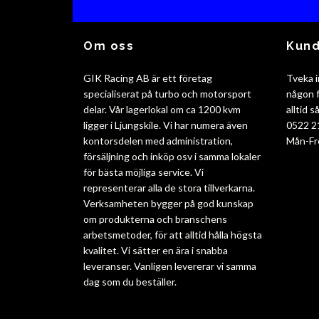
Om oss
Kund
GIK Racing AB är ett företag
Tveka i
specialiserat på turbo och motorsport
någon f
delar. Vår lagerlokal om ca 1200 kvm
alltid 
ligger i Ljungskile. Vi har numera även
0522 2
kontorsdelen med administration,
Mån-Fr
försäljning och inköp osv i samma lokaler
för bästa möjliga service. Vi
representerar alla de stora tillverkarna.
Verksamheten bygger på god kunskap
om produkterna och branschens
arbetsmetoder, för att alltid hålla högsta
kvalitet. Vi sätter en ära i snabba
leveranser. Vanligen levererar vi samma
dag som du beställer.