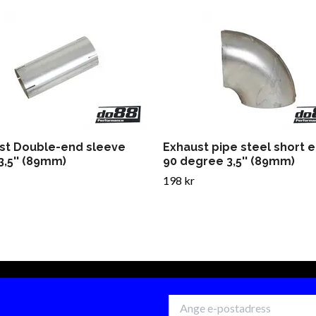
st Double-end sleeve
Exhaust pipe steel short 
3,5'' (89mm)
90 degree 3,5'' (89mm)
198 kr