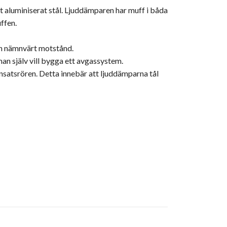
t aluminiserat stål. Ljuddämparen har muff i båda
ffen.
an nämnvärt motstånd.
an själv vill bygga ett avgassystem.
nsatsrören. Detta innebär att ljuddämparna tål