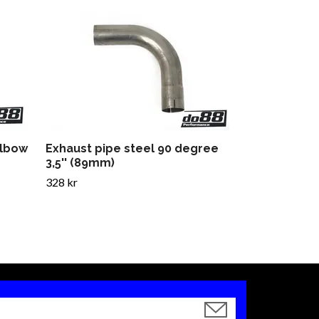
Exhaust pip
3,5'' (89mm)
263 kr
elbow
Exhaust pipe steel 90 degree
3,5'' (89mm)
328 kr