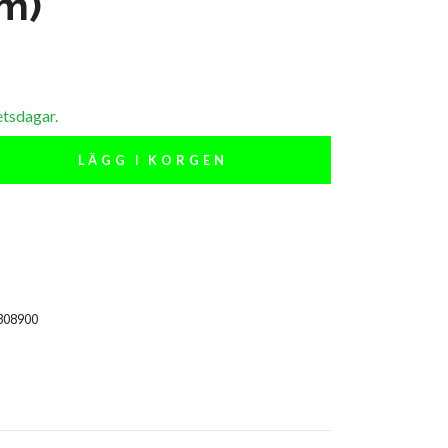
m)
etsdagar.
LÄGG I KORGEN
308900