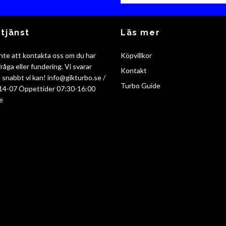
tjänst
Läs mer
nte att kontakta oss om du har
Köpvillkor
råga eller fundering. Vi svarar
Kontakt
så snabbt vi kan!
info@gikturbo.se
/
Turbo Guide
14-07 Öppettider 07:30-16:00
e