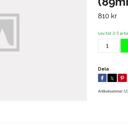
(89m
810 kr
Lev tid 3-5 arb
Dela
Artikelnummer:
U