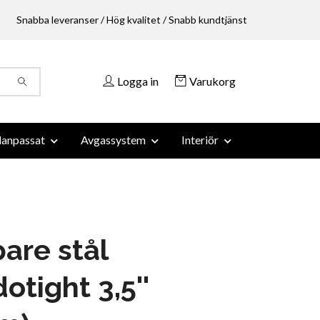
Snabba leveranser / Hög kvalitet / Snabb kundtjänst
Logga in
Varukorg
anpassat
Avgassystem
Interiör
are stål
otight 3,5''