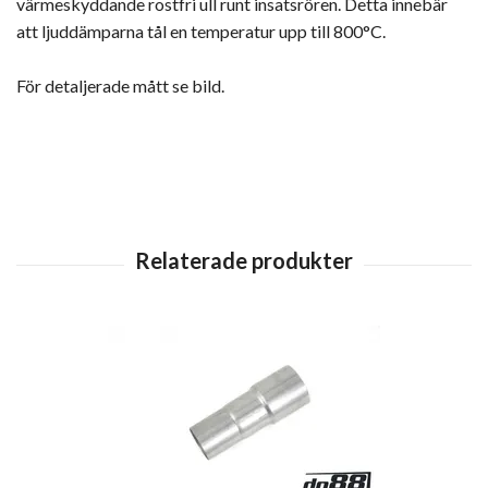
värmeskyddande rostfri ull runt insatsrören. Detta innebär
att ljuddämparna tål en temperatur upp till 800°C.
För detaljerade mått se bild.