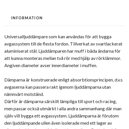
INFORMATION
Universalljuddämpare som kan användas för att bygga
avgassystem till de flesta fordon. Tillverkat av svartlackerat
aluminiserat stål. Ljuddämparen har muff i båda ändarna för
att kunna monteras mellan två rör med hjälp av rörklämmor.
Angiven diameter avser innerdiameter i muffen.
Dämparna är konstruerade enligt absorbtionsprincipen, d.v.s
avgaserna kan passera rakt igenom ljuddämparna utan
nämnvärt motstånd.
Därför är dämparna särskilt lämpliga till sport och racing,
men passar också utmärkt i alla andra sammanhang där man
själv vill bygga ett avgassystem. Ljuddämparna är förutom
den ljuddämpande ullen även isolerade med ett lager av