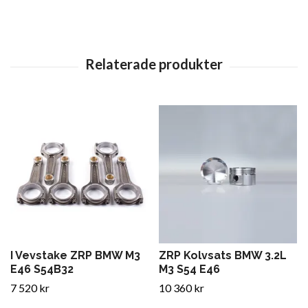
I Vevstake ZRP BMW M3
ZRP Kolvsats BMW 3.2L
E46 S54B32
M3 S54 E46
7 520 kr
10 360 kr