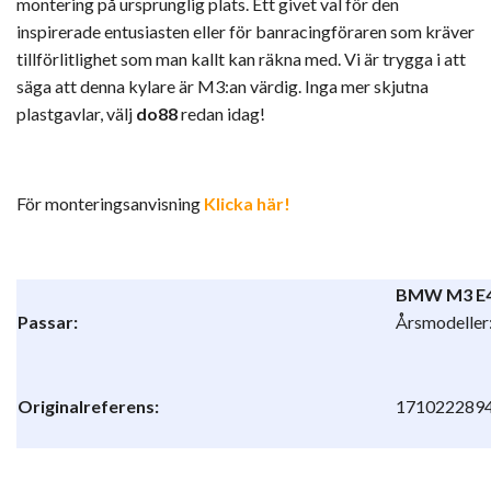
montering på ursprunglig plats. Ett givet val för den
inspirerade entusiasten eller för banracingföraren som kräver
tillförlitlighet som man kallt kan räkna med. Vi är trygga i att
säga att denna kylare är M3:an värdig. Inga mer skjutna
plastgavlar, välj
do88
redan idag!
För monteringsanvisning
Klicka här!
BMW M3 E
Passar:
Årsmodeller
Originalreferens:
171022289