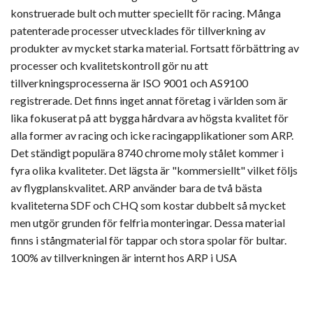
konstruerade bult och mutter speciellt för racing. Många
patenterade processer utvecklades för tillverkning av
produkter av mycket starka material. Fortsatt förbättring av
processer och kvalitetskontroll gör nu att
tillverkningsprocesserna är ISO 9001 och AS9100
registrerade. Det finns inget annat företag i världen som är
lika fokuserat på att bygga hårdvara av högsta kvalitet för
alla former av racing och icke racingapplikationer som ARP.
Det ständigt populära 8740 chrome moly stålet kommer i
fyra olika kvaliteter. Det lägsta är "kommersiellt" vilket följs
av flygplanskvalitet. ARP använder bara de två bästa
kvaliteterna SDF och CHQ som kostar dubbelt så mycket
men utgör grunden för felfria monteringar. Dessa material
finns i stångmaterial för tappar och stora spolar för bultar.
100% av tillverkningen är internt hos ARP i USA