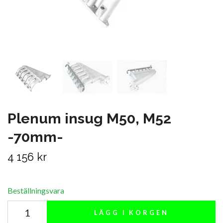
Plenum insug M50, M52
-70mm-
4 156 kr
Beställningsvara
LÄGG I KORGEN