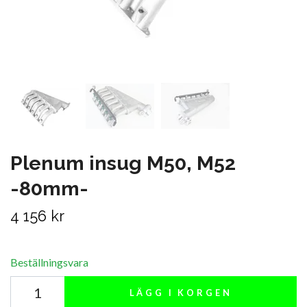
Plenum insug M50, M52
-80mm-
4 156 kr
Beställningsvara
LÄGG I KORGEN