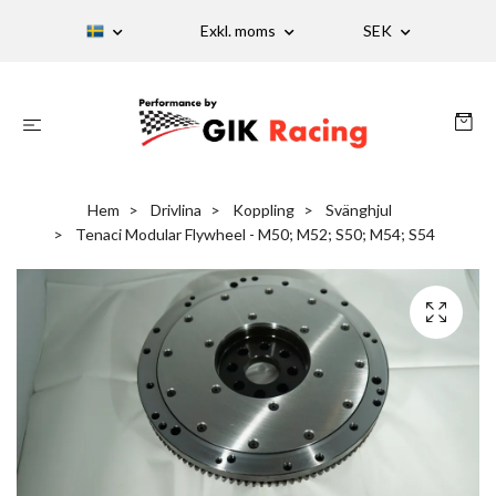
Exkl. moms
SEK
Hem
Drivlina
Koppling
Svänghjul
Tenaci Modular Flywheel - M50; M52; S50; M54; S54