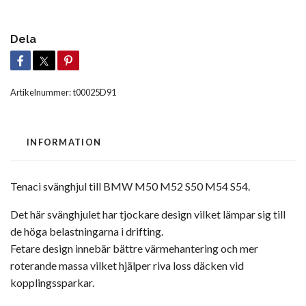
Dela
Artikelnummer:
t00025D91
INFORMATION
Tenaci svänghjul till BMW M50 M52 S50 M54 S54.
Det här svänghjulet har tjockare design vilket lämpar sig till
de höga belastningarna i drifting.
Fetare design innebär bättre värmehantering och mer
roterande massa vilket hjälper riva loss däcken vid
kopplingssparkar.