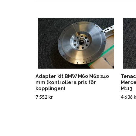
Adapter kit BMW M60 M62 240
Tenac
mm (kontrollera pris för
Merce
kopplingen)
M113
7 552 kr
4 636 k