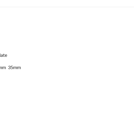
late
40 mm 35mm