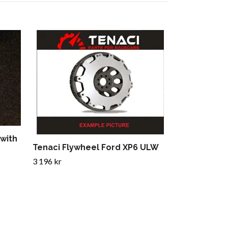
Tenaci Modul
Toyota 1UZ 
4 796 kr
 with
Tenaci Flywheel Ford XP6 ULW
3 196 kr