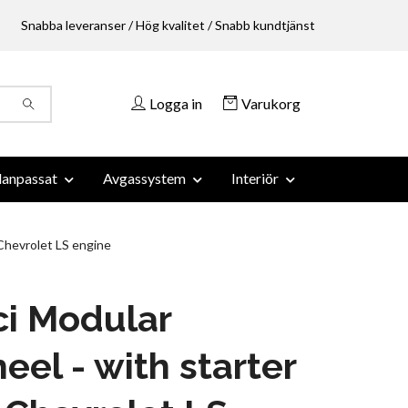
Snabba leveranser / Hög kvalitet / Snabb kundtjänst
Logga in
Varukorg
anpassat
Avgassystem
Interiör
 Chevrolet LS engine
i Modular
eel - with starter