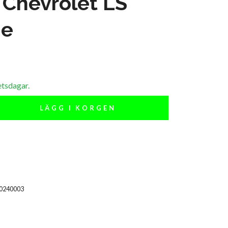
- Chevrolet LS
ne
etsdagar.
LÄGG I KORGEN
00240003