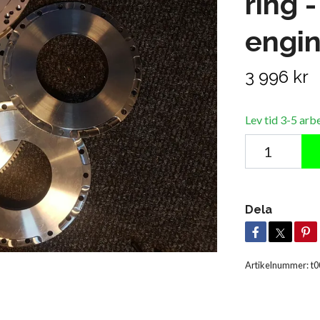
ring 
engi
3 996 kr
Lev tid 3-5 arb
Dela
Artikelnummer:
t