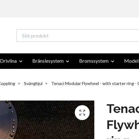
Drivlina
Bränslesystem
Bromssystem
Modell
oppling
Svänghjul
Tenaci Modular Flywheel - with starter ring -
Tenac
Flywh