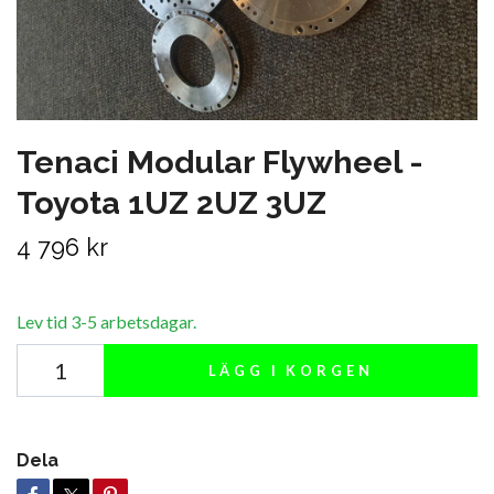
Tenaci Modular Flywheel -
Toyota 1UZ 2UZ 3UZ
4 796 kr
Lev tid 3-5 arbetsdagar.
LÄGG I KORGEN
Dela