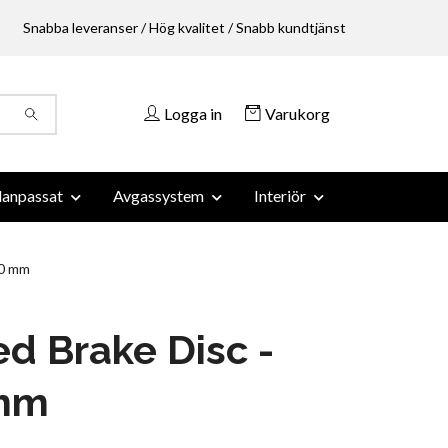
Snabba leveranser / Hög kvalitet / Snabb kundtjänst
Logga in
Varukorg
anpassat
Avgassystem
Interiör
30 mm
ed Brake Disc -
mm