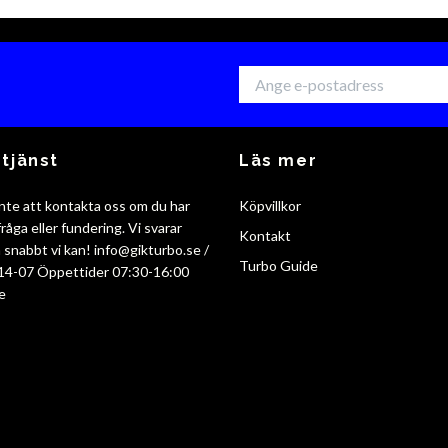
tjänst
Läs mer
nte att kontakta oss om du har
Köpvillkor
råga eller fundering. Vi svarar
Kontakt
så snabbt vi kan!
info@gikturbo.se
/
Turbo Guide
14-07 Öppettider 07:30-16:00
e