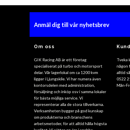
Anmäl dig till vår nyhetsbrev
Om oss
Kund
GIK Racing AB är ett företag
Tveka i
specialiserat på turbo och motorsport
någon f
delar. Vår lagerlokal om ca 1200 kvm
alltid 
ligger i Ljungskile. Vi har numera även
0522 2
kontorsdelen med administration,
Mån-Fr
försäljning och inköp osv i samma lokaler
för bästa möjliga service. Vi
representerar alla de stora tillverkarna.
Verksamheten bygger på god kunskap
om produkterna och branschens
arbetsmetoder, för att alltid hålla högsta
kvalitet. Vi sätter en ära i snabba