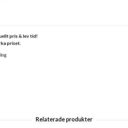
llt pris & lev tid!
ka priset.
ling