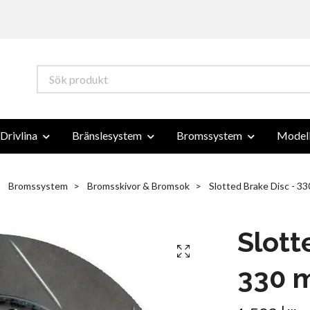
Drivlina
Bränslesystem
Bromssystem
Modell
Bromssystem
Bromsskivor & Bromsok
Slotted Brake Disc - 3
Slott
330 