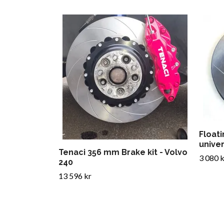
Floati
univer
Tenaci 356 mm Brake kit - Volvo
3 080 k
240
13 596 kr