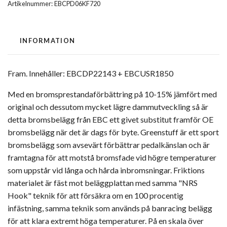
Artikelnummer:
EBCPD06KF720
INFORMATION
Fram. Innehåller: EBCDP22143 + EBCUSR1850
Med en bromsprestandaförbättring på 10-15% jämfört med
original och dessutom mycket lägre dammutveckling så är
detta bromsbelägg från EBC ett givet substitut framför OE
bromsbelägg när det är dags för byte. Greenstuff är ett sport
bromsbelägg som avsevärt förbättrar pedalkänslan och är
framtagna för att motstå bromsfade vid högre temperaturer
som uppstår vid långa och hårda inbromsningar. Friktions
materialet är fäst mot beläggplattan med samma "NRS
Hook" teknik för att försäkra om en 100 procentig
infästning, samma teknik som används på banracing belägg
för att klara extremt höga temperaturer. På en skala över