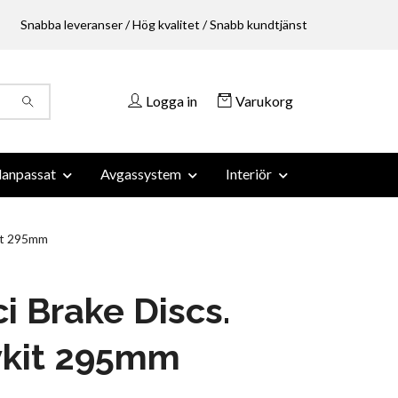
Snabba leveranser / Hög kvalitet / Snabb kundtjänst
Logga in
Varukorg
anpassat
Avgassystem
Interiör
kit 295mm
i Brake Discs.
vkit 295mm