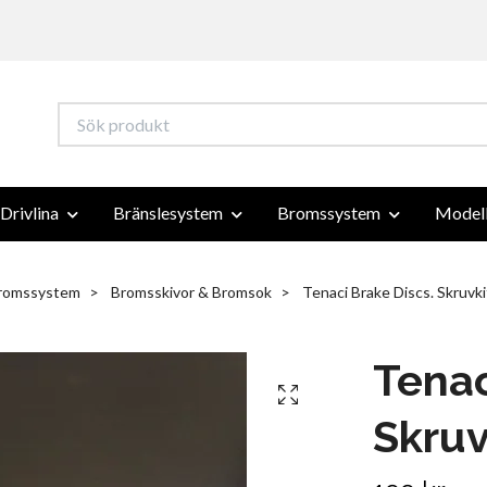
Drivlina
Bränslesystem
Bromssystem
Modell
romssystem
Bromsskivor & Bromsok
Tenaci Brake Discs. Skruv
Tenac
Skru