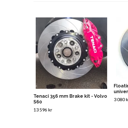
Floati
univer
Tenaci 356 mm Brake kit - Volvo
3 080 k
S60
13 596 kr