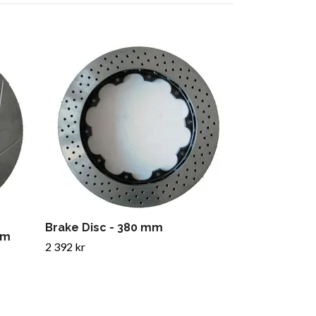
Tenaci Brake
mm
2 240 kr
Brake Disc - 380 mm
mm
2 392 kr