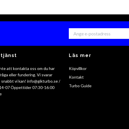
tjänst
Läs mer
nte att kontakta oss om du har
Köpvillkor
råga eller fundering. Vi svarar
Kontakt
så snabbt vi kan!
info@gikturbo.se
/
Turbo Guide
14-07 Öppettider 07:30-16:00
e