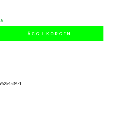
ra
LÄGG I KORGEN
29525453A-1