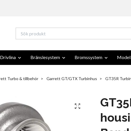
Drivlina
Bränslesystem
Bromssystem
Modell
ett Turbo & tillbehör
Garrett GT/GTX Turbinhus
GT35R Turbine
GT35
housi