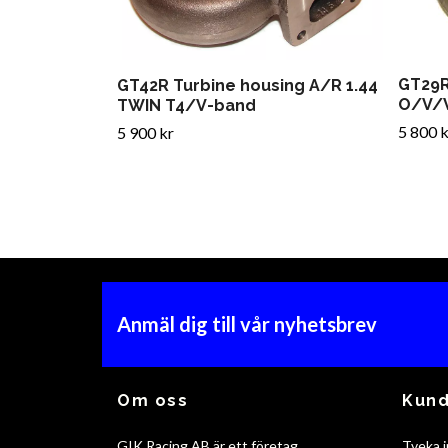
GT29R
GT42R Turbine housing A/R 1.44
O/V/V
TWIN T4/V-band
5 800 k
5 900 kr
Anmäl dig till vår nyhetsbrev
Om oss
Kund
GIK Racing AB är ett företag
Tveka i