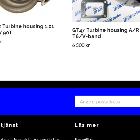
 Turbine housing 1.01
GT47 Turbine housing A/R 
 90T
T6/V-band
r
6 500 kr
tjänst
Läs mer
nte att kontakta oss om du har
Köpvillkor