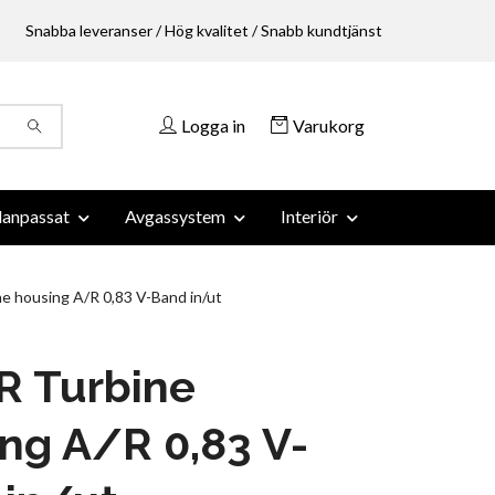
Snabba leveranser / Hög kvalitet / Snabb kundtjänst
Logga in
Varukorg
anpassat
Avgassystem
Interiör
 housing A/R 0,83 V-Band in/ut
R Turbine
ng A/R 0,83 V-