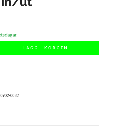
 in/ut
etsdagar.
LÄGG I KORGEN
40902-0032