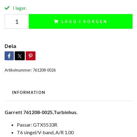
I lager.
LÄGG I KORGEN
Dela
Artikelnummer:
761208-0026
INFORMATION
Garrett 761208-0025,Turbinhus.
Passar: GTX5533R
T6 singel/V-band, A/R 1.00