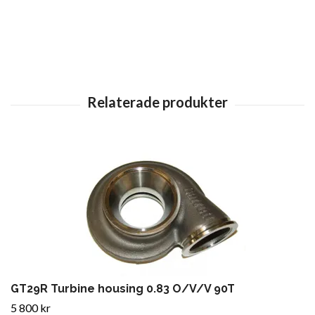
GT29R Turbine housing 0.83 O/V/V 90T
5 800 kr