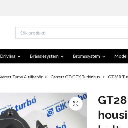
Drivlina
Bränslesystem
Bromssystem
Modell
arrett Turbo & tillbehör
Garrett GT/GTX Turbinhus
GT28R Turb
GT28
housi