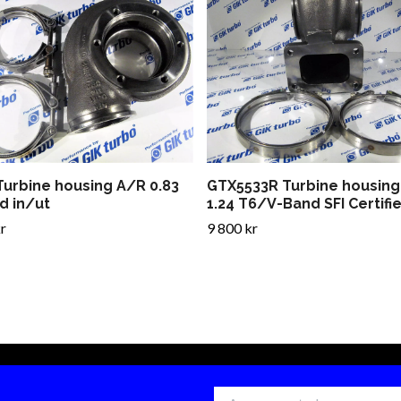
Turbine housing A/R 0.83
GTX5533R Turbine housing
d in/ut
1.24 T6/V-Band SFI Certifi
r
9 800 kr