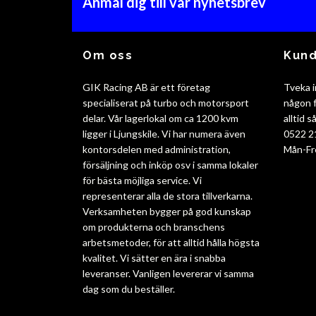
Anmäl dig till vår nyhetsbrev
Om oss
Kund
GIK Racing AB är ett företag
Tveka i
specialiserat på turbo och motorsport
någon f
delar. Vår lagerlokal om ca 1200 kvm
alltid 
ligger i Ljungskile. Vi har numera även
0522 2
kontorsdelen med administration,
Mån-Fr
försäljning och inköp osv i samma lokaler
för bästa möjliga service. Vi
representerar alla de stora tillverkarna.
Verksamheten bygger på god kunskap
om produkterna och branschens
arbetsmetoder, för att alltid hålla högsta
kvalitet. Vi sätter en ära i snabba
leveranser. Vanligen levererar vi samma
dag som du beställer.