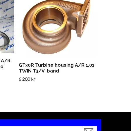
GT35R Turbi
V-Band avga
5 900 kr
 A/R
GT30R Turbine housing A/R 1.01
ed
TWIN T3/V-band
6 200 kr