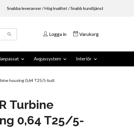
Snabba leveranser / Hög kvalitet / Snabb kundtjänst
Logga in
Varukorg
anpassat
Avgassystem
Interiör
ine housing 0,64 T25/5-bult
R Turbine
ng 0,64 T25/5-