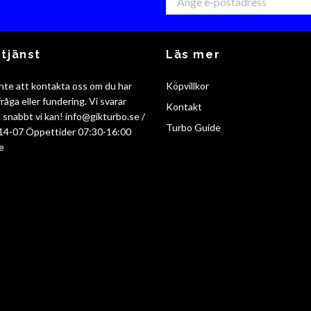
tjänst
Läs mer
nte att kontakta oss om du har
Köpvillkor
råga eller fundering. Vi svarar
Kontakt
så snabbt vi kan!
info@gikturbo.se
/
Turbo Guide
14-07 Öppettider 07:30-16:00
e