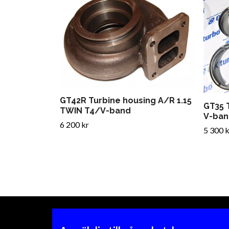
GT42R Turbine housing A/R 1.15
GT35 
TWIN T4/V-band
V-ban
6 200 kr
5 300 k