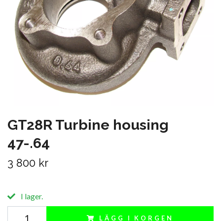
GT28R Turbine housing
47-.64
3 800 kr
I lager.
LÄGG I KORGEN