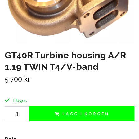
GT40R Turbine housing A/R
1.19 TWIN T4/V-band
5 700 kr
I lager.
LÄGG I KORGEN