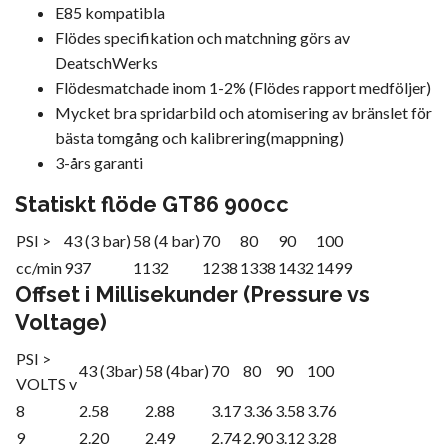
E85 kompatibla
Flödes specifikation och matchning görs av
DeatschWerks
Flödesmatchade inom 1-2% (Flödes rapport medföljer)
Mycket bra spridarbild och atomisering av bränslet för
bästa tomgång och kalibrering(mappning)
3-års garanti
Statiskt flöde GT86 900cc
PSI >
43 (3 bar)
58 (4 bar)
70
80
90
100
cc/min
937
1132
1238
1338
1432
1499
Offset i Millisekunder (Pressure vs
Voltage)
PSI >
43 (3bar)
58 (4bar)
70
80
90
100
VOLTS v
8
2.58
2.88
3.17
3.36
3.58
3.76
9
2.20
2.49
2.74
2.90
3.12
3.28