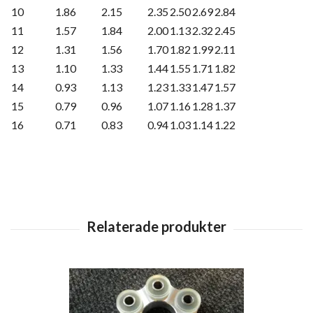
10
1.86
2.15
2.35
2.50
2.69
2.84
11
1.57
1.84
2.00
1.13
2.32
2.45
12
1.31
1.56
1.70
1.82
1.99
2.11
13
1.10
1.33
1.44
1.55
1.71
1.82
14
0.93
1.13
1.23
1.33
1.47
1.57
15
0.79
0.96
1.07
1.16
1.28
1.37
16
0.71
0.83
0.94
1.03
1.14
1.22