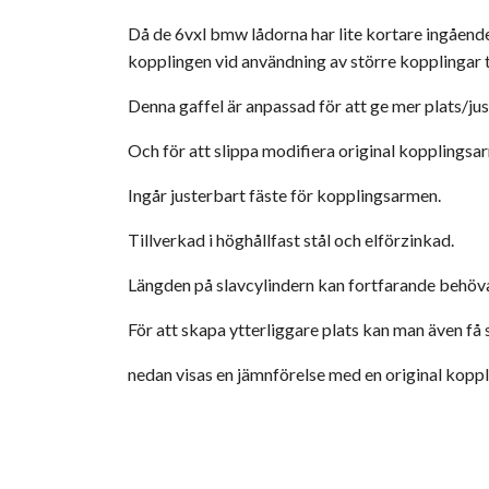
Då de 6vxl bmw lådorna har lite kortare ingående 
kopplingen vid användning av större kopplingar t
Denna gaffel är anpassad för att ge mer plats/ju
Och för att slippa modifiera original kopplingsa
Ingår justerbart fäste för kopplingsarmen.
Tillverkad i höghållfast stål och elförzinkad.
Längden på slavcylindern kan fortfarande behöva 
För att skapa ytterliggare plats kan man även få s
nedan visas en jämnförelse med en original koppl