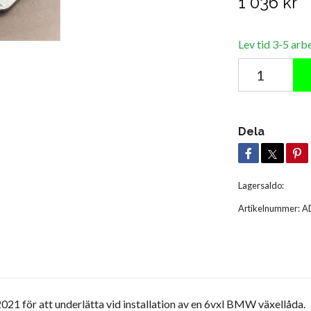
1 036 kr
Lev tid 3-5 arb
Dela
Lagersaldo:
Artikelnummer:
A
21 för att underlätta vid installation av en 6vxl BMW växellåda.