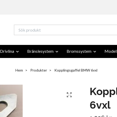
Drivlina
Bränslesystem
Bromssystem
Modell
Hem
Produkter
Kopplingsgaffel BMW 6vxl
Kopp
6vxl