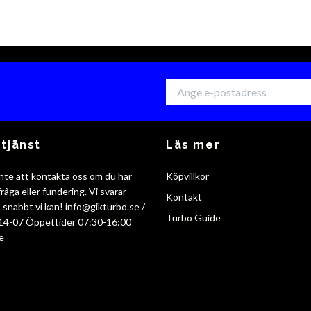
tjänst
Läs mer
nte att kontakta oss om du har
Köpvillkor
råga eller fundering. Vi svarar
Kontakt
så snabbt vi kan!
info@gikturbo.se
/
Turbo Guide
14-07 Öppettider 07:30-16:00
e