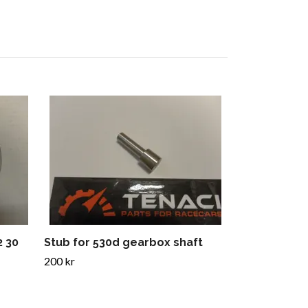
Adapter kit
mm
0 kr
2 30
Stub for 530d gearbox shaft
200 kr