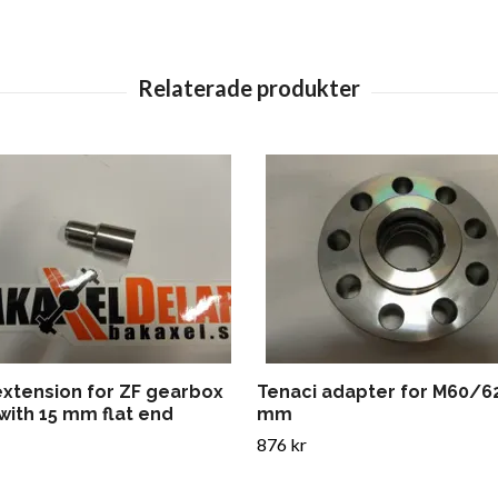
extension for ZF gearbox
Tenaci adapter for M60/6
with 15 mm flat end
mm
876 kr