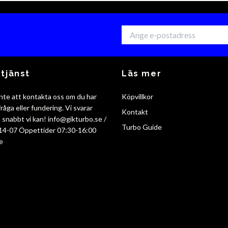
tjänst
Läs mer
nte att kontakta oss om du har
Köpvillkor
råga eller fundering. Vi svarar
Kontakt
så snabbt vi kan!
info@gikturbo.se
/
Turbo Guide
14-07 Öppettider 07:30-16:00
e