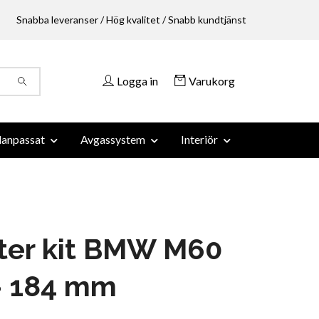
Snabba leveranser / Hög kvalitet / Snabb kundtjänst
Logga in
Varukorg
anpassat
Avgassystem
Interiör
ter kit BMW M60
- 184 mm