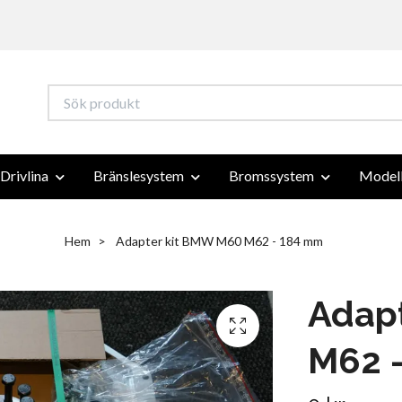
Drivlina
Bränslesystem
Bromssystem
Modell
Hem
Adapter kit BMW M60 M62 - 184 mm
Adap
M62 