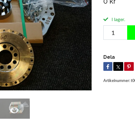
0 kr
I lager.
Dela
Artikelnummer:
t