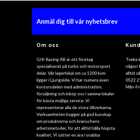
Anmäl dig till vår nyhetsbrev
Om oss
Kund
GIK Racing AB är ett företag
Tveka i
specialiserat på turbo och motorsport
någon f
delar. Vår lagerlokal om ca 1200 kvm
alltid 
ligger i Ljungskile. Vi har numera även
0522 2
kontorsdelen med administration,
Mån-Fr
försäljning och inköp osv i samma lokaler
för bästa möjliga service. Vi
representerar alla de stora tillverkarna.
Verksamheten bygger på god kunskap
om produkterna och branschens
arbetsmetoder, för att alltid hålla högsta
kvalitet. Vi sätter en ära i snabba