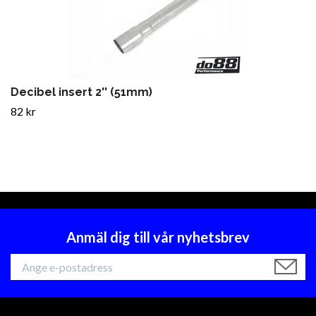
Decibel insert 2'' (51mm)
82 kr
Anmäl dig till vår nyhetsbrev