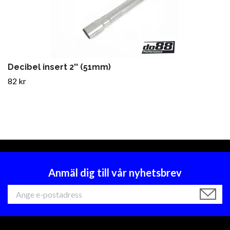
Decibel insert 2'' (51mm)
82 kr
Anmäl dig till vår nyhetsbrev