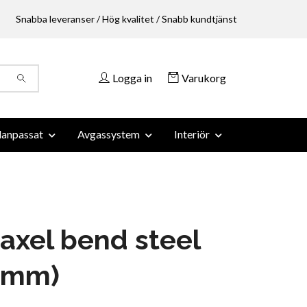
Snabba leveranser / Hög kvalitet / Snabb kundtjänst
Logga in
Varukorg
anpassat
Avgassystem
Interiör
axel bend steel
51mm)