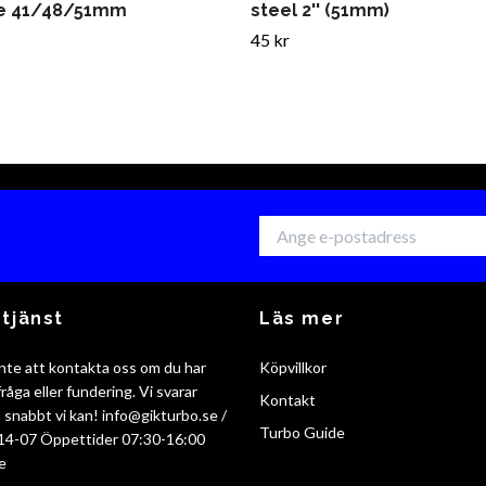
e 41/48/51mm
steel 2'' (51mm)
45 kr
tjänst
Läs mer
nte att kontakta oss om du har
Köpvillkor
råga eller fundering. Vi svarar
Kontakt
så snabbt vi kan!
info@gikturbo.se
/
Turbo Guide
14-07 Öppettider 07:30-16:00
e