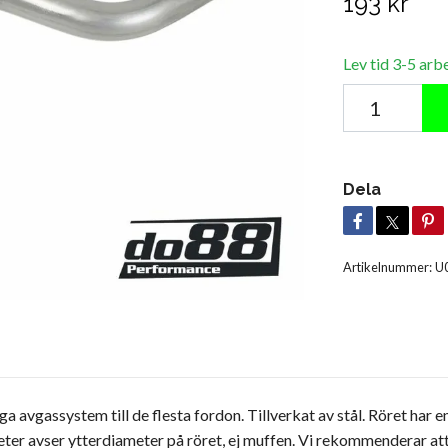
193 kr
Lev tid 3-5 arb
Dela
Artikelnummer:
U
avgassystem till de flesta fordon. Tillverkat av stål. Röret har e
ter avser ytterdiameter på röret, ej muffen. Vi rekommenderar at