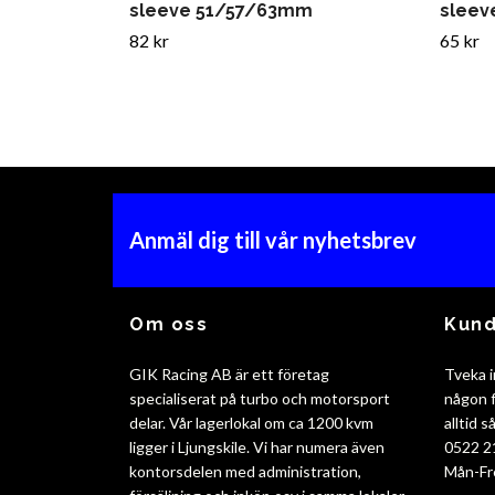
sleeve 51/57/63mm
sleev
82 kr
65 kr
Anmäl dig till vår nyhetsbrev
Om oss
Kund
GIK Racing AB är ett företag
Tveka i
specialiserat på turbo och motorsport
någon f
delar. Vår lagerlokal om ca 1200 kvm
alltid 
ligger i Ljungskile. Vi har numera även
0522 2
kontorsdelen med administration,
Mån-Fr