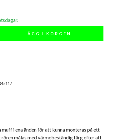
etsdagar.
LÄGG I KORGEN
045117
n muff i ena änden för att kunna monteras på ett
t rören målas med värmebeständig färg efter att