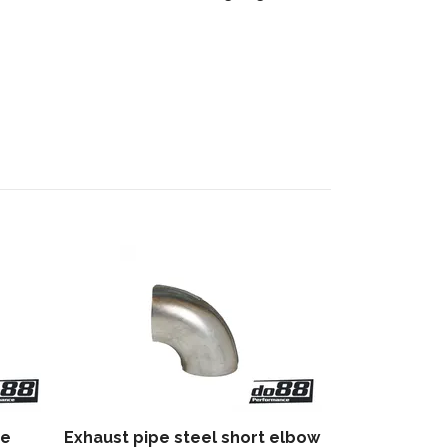
Exhaust flan
234 kr
ve
Exhaust pipe steel short elbow