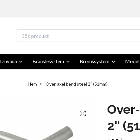
Drivlina
Bränslesystem
Bromssystem
Modell
Hem
Over-axel bend steel 2'' (51mm)
Over-
2'' (