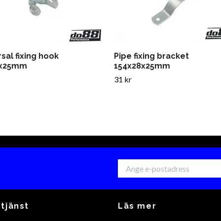
sal fixing hook
Pipe fixing bracket
1x25mm
154x28x25mm
31 kr
tjänst
Läs mer