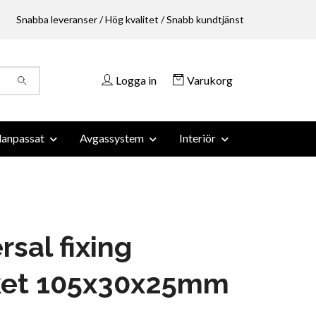
Snabba leveranser / Hög kvalitet / Snabb kundtjänst
Logga in
Varukorg
anpassat
Avgassystem
Interiör
rsal fixing
ket 105x30x25mm