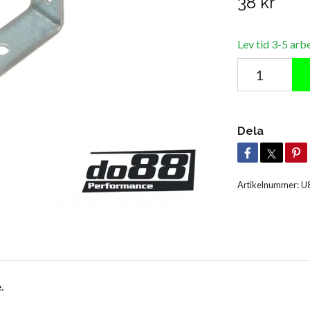
38 kr
Lev tid 3-5 arb
Dela
Artikelnummer:
U
.