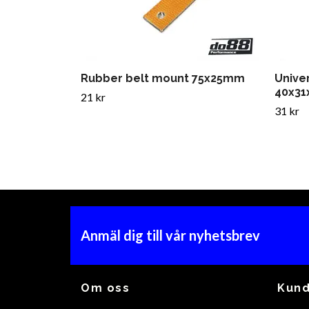
Rubber belt mount 75x25mm
Univer
40x3
21 kr
31 kr
Anmäl dig till vår nyhetsbrev
Om oss
Kund