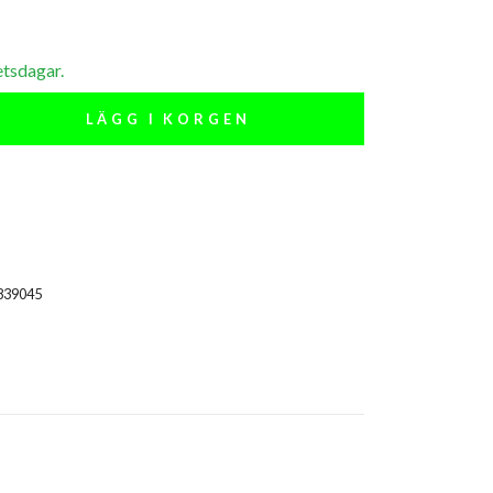
etsdagar.
LÄGG I KORGEN
839045