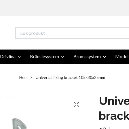
Drivlina
Bränslesystem
Bromssystem
Modell
Hem
Universal fixing bracket 105x30x25mm
Unive
brac