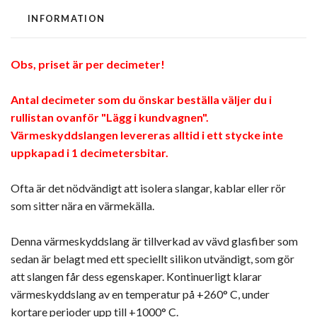
INFORMATION
Obs, priset är per decimeter!
Antal decimeter som du önskar beställa väljer du i
rullistan ovanför "Lägg i kundvagnen".
Värmeskyddslangen levereras alltid i ett stycke inte
uppkapad i 1 decimetersbitar.
Ofta är det nödvändigt att isolera slangar, kablar eller rör
som sitter nära en värmekälla.
Denna värmeskyddslang är tillverkad av vävd glasfiber som
sedan är belagt med ett speciellt silikon utvändigt, som gör
att slangen får dess egenskaper. Kontinuerligt klarar
värmeskyddslang av en temperatur på +260° C, under
kortare perioder upp till +1000° C.