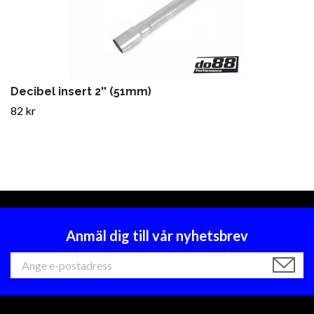
Decibel insert 2'' (51mm)
82 kr
Anmäl dig till vår nyhetsbrev