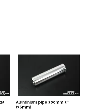
Aluminium p
(57mm)
139 kr
5''
Aluminium pipe 300mm 3''
(76mm)