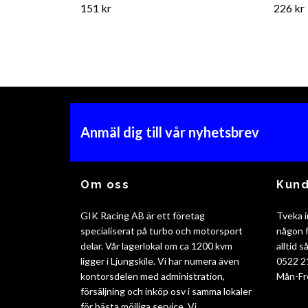
151 kr
226 kr
Anmäl dig till vår nyhetsbrev
Om oss
Kund
GIK Racing AB är ett företag
Tveka i
specialiserat på turbo och motorsport
någon f
delar. Vår lagerlokal om ca 1200 kvm
alltid 
ligger i Ljungskile. Vi har numera även
0522 2
kontorsdelen med administration,
Mån-Fr
försäljning och inköp osv i samma lokaler
för bästa möjliga service. Vi