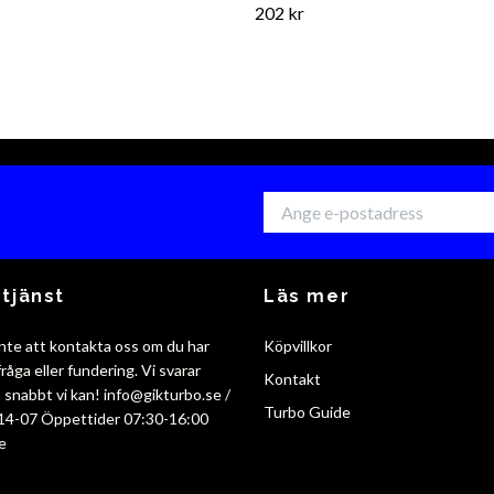
202 kr
tjänst
Läs mer
nte att kontakta oss om du har
Köpvillkor
råga eller fundering. Vi svarar
Kontakt
så snabbt vi kan!
info@gikturbo.se
/
Turbo Guide
14-07 Öppettider 07:30-16:00
e