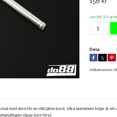
156 kr
Lev tid 3-5 arb
Dela
Artikelnummer:
A
t med dorn för en slät/jämn bock. Våra aluminium böjar är ett ut
handlingen slipas bort först.