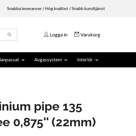
Snabba leveranser / Hög kvalitet / Snabb kundtjänst
Logga in
Varukorg
anpassat
Avgassystem
Interiör
nium pipe 135
e 0,875'' (22mm)