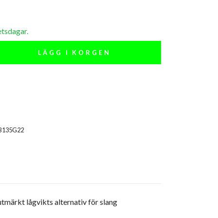
etsdagar.
LÄGG I KORGEN
B135G22
märkt lågvikts alternativ för slang