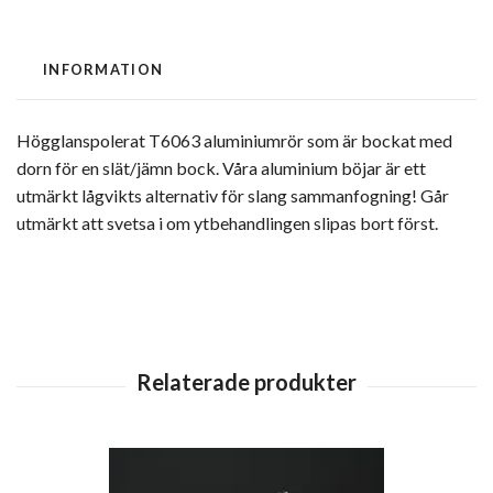
INFORMATION
Högglanspolerat T6063 aluminiumrör som är bockat med
dorn för en slät/jämn bock. Våra aluminium böjar är ett
utmärkt lågvikts alternativ för slang sammanfogning! Går
utmärkt att svetsa i om ytbehandlingen slipas bort först.