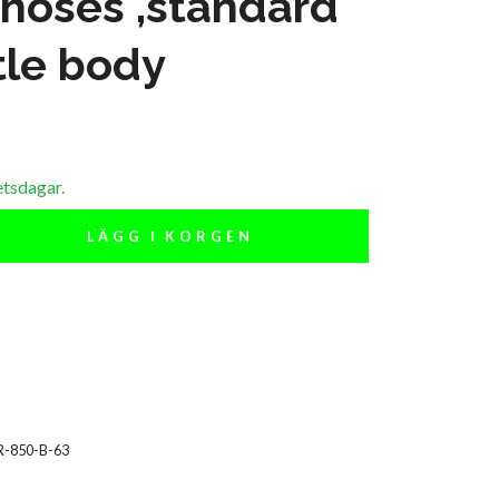
 hoses ,standard
tle body
etsdagar.
LÄGG I KORGEN
R-850-B-63