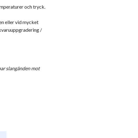
emperaturer och tryck.
en eller vid mycket
jukvaruuppgradering /
apar slangänden mot