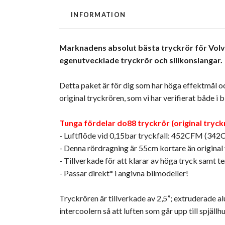
INFORMATION
Marknadens absolut bästa tryckrör för Volvo
egenutvecklade tryckrör och silikonslangar.
Detta paket är för dig som har höga effektmål och
original tryckrören, som vi har verifierat både i
Tunga fördelar do88 tryckrör (original tryck
- Luftflöde vid 0,15bar tryckfall: 452CFM (342
- Denna rördragning är 55cm kortare än original 
- Tillverkade för att klarar av höga tryck samt 
- Passar direkt* i angivna bilmodeller!
Tryckrören är tillverkade av 2,5”; extruderade a
intercoolern så att luften som går upp till spjällh