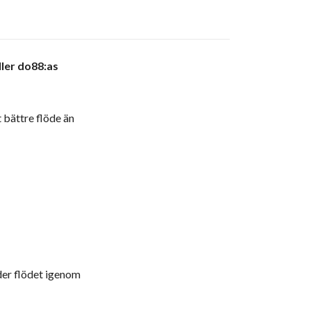
ller do88:as
 bättre flöde än
der flödet igenom