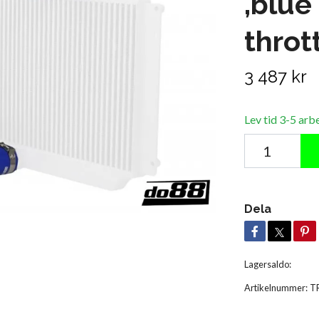
,blue
throt
3 487 kr
Lev tid 3-5 arb
Dela
Lagersaldo:
Artikelnummer:
T