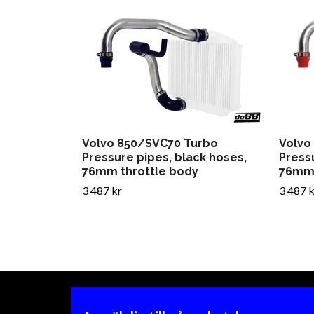
Volvo 850/SVC70 Turbo
Volvo
Pressure pipes, black hoses,
Press
76mm throttle body
76mm 
3 487 kr
3 487 k