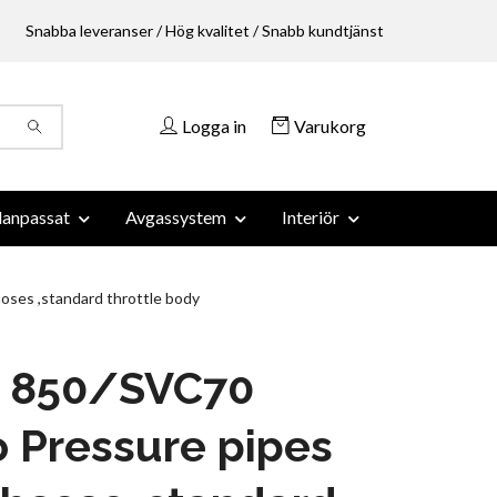
Snabba leveranser / Hög kvalitet / Snabb kundtjänst
Logga in
Varukorg
anpassat
Avgassystem
Interiör
oses ,standard throttle body
o 850/SVC70
 Pressure pipes