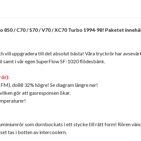
 850 / C70 / S70 / V70 / XC70 Turbo 1994-98! Paketet innehå
 vill uppgradera till det absolut bästa! Våra tryckrör har avsevärt
 bil samt i vår egen SuperFlow SF-1020 flödesbänk.
rör):
CFM), do88 32% högre! Se diagram längre ner!
vilken gör att gasresponsen ökar.
temperaturer!
luminiumrör som dornbockats i ett stycke till rätt form! Rören vän
uset tas i botten av intercoolern.