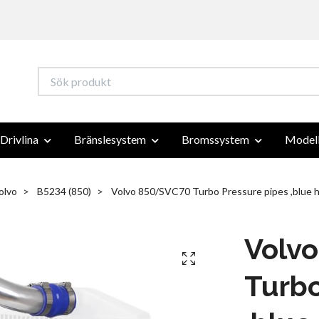
Drivlina
Bränslesystem
Bromssystem
Modell
olvo
B5234 (850)
Volvo 850/SVC70 Turbo Pressure pipes ,blue h
Volv
Turbo