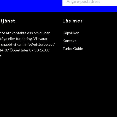
tjänst
Läs mer
nte att kontakta oss om du har
Köpvillkor
råga eller fundering. Vi svarar
Kontakt
så snabbt vi kan!
info@gikturbo.se
/
Turbo Guide
14-07 Öppettider 07:30-16:00
e