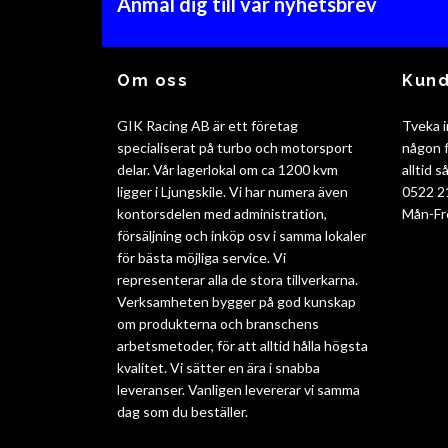
Anmäl dig till vår nyhetsbrev
Om oss
Kund
GIK Racing AB är ett företag
Tveka i
specialiserat på turbo och motorsport
någon f
delar. Vår lagerlokal om ca 1200 kvm
alltid 
ligger i Ljungskile. Vi har numera även
0522 2
kontorsdelen med administration,
Mån-Fr
försäljning och inköp osv i samma lokaler
för bästa möjliga service. Vi
representerar alla de stora tillverkarna.
Verksamheten bygger på god kunskap
om produkterna och branschens
arbetsmetoder, för att alltid hålla högsta
kvalitet. Vi sätter en ära i snabba
leveranser. Vanligen levererar vi samma
dag som du beställer.