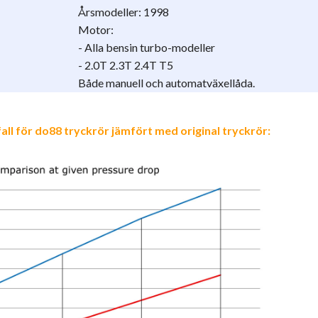
Årsmodeller: 1998
Motor:
- Alla bensin turbo-modeller
- 2.0T 2.3T 2.4T T5
Både manuell och automatväxellåda.
fall för do88 tryckrör jämfört med original tryckrör: