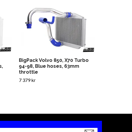
BigPack Volv
94-98, Blue
throttle
7 379 kr
BigPack Volvo 850, X70 Turbo
s,
94-98, Blue hoses, 63mm
throttle
7 379 kr