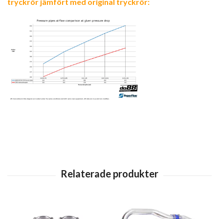
tryckrör jämfört med original tryckrör: