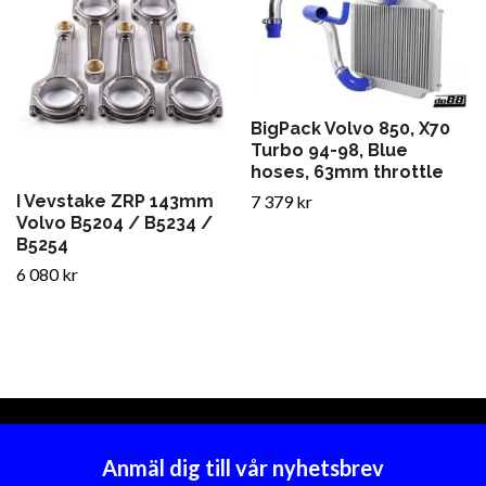
BigPack Volvo 850, X70
Turbo 94-98, Blue
hoses, 63mm throttle
I Vevstake ZRP 143mm
7 379 kr
Volvo B5204 / B5234 /
B5254
6 080 kr
Anmäl dig till vår nyhetsbrev