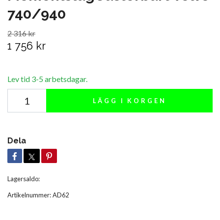
740/940
2 316 kr
1 756 kr
Lev tid 3-5 arbetsdagar.
LÄGG I KORGEN
Dela
Lagersaldo:
Artikelnummer:
AD62