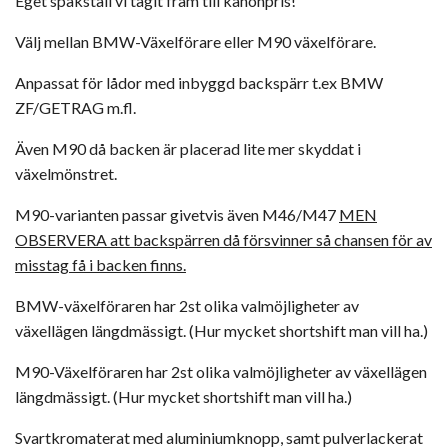
Eget spakställ vi tagit fram till kanonpris!
Välj mellan BMW-Växelförare eller M90 växelförare.
Anpassat för lådor med inbyggd backspärr t.ex BMW
ZF/GETRAG m.fl.
Även M90 då backen är placerad lite mer skyddat i
växelmönstret.
M90-varianten passar givetvis även M46/M47
MEN
OBSERVERA att backspärren då försvinner så chansen för av
misstag få i backen finns.
BMW-växelföraren har 2st olika valmöjligheter av
växellägen längdmässigt. (Hur mycket shortshift man vill ha.)
M90-Växelföraren har 2st olika valmöjligheter av växellägen
längdmässigt. (Hur mycket shortshift man vill ha.)
Svartkromaterat med aluminiumknopp, samt pulverlackerat