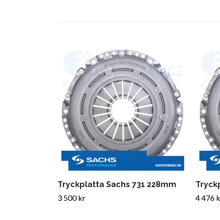
Tryckplatta Sachs 731 228mm
Tryck
3 500 kr
4 476 k