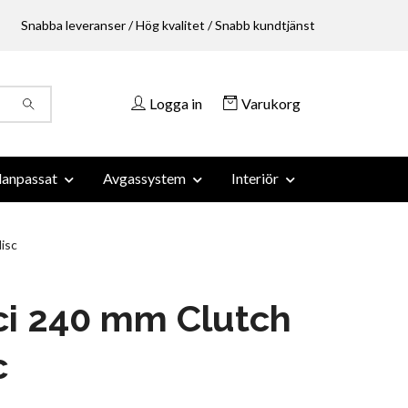
Snabba leveranser / Hög kvalitet / Snabb kundtjänst
Logga in
Varukorg
anpassat
Avgassystem
Interiör
isc
ci 240 mm Clutch
c