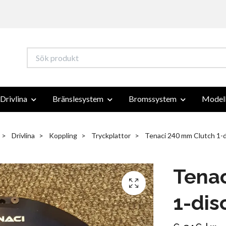
Drivlina
Bränslesystem
Bromssystem
Modell
Drivlina
Koppling
Tryckplattor
Tenaci 240 mm Clutch 1-d
Tena
1-dis