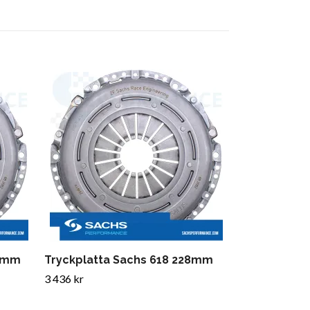
Tryckplatta 
Saab 9-3 9-
4 052 kr
40mm
Tryckplatta Sachs 618 228mm
3 436 kr