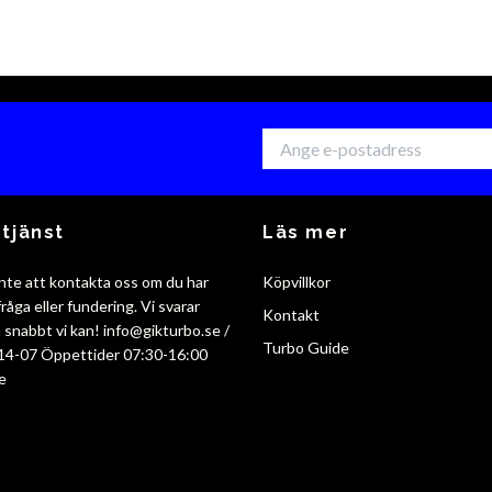
tjänst
Läs mer
nte att kontakta oss om du har
Köpvillkor
råga eller fundering. Vi svarar
Kontakt
så snabbt vi kan!
info@gikturbo.se
/
Turbo Guide
14-07 Öppettider 07:30-16:00
e