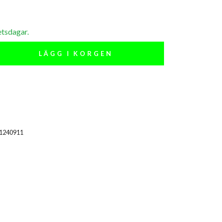
etsdagar.
LÄGG I KORGEN
51240911