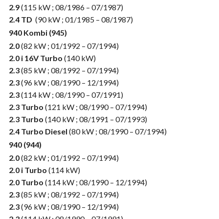
2.9
(115 kW ; 08/1986 – 07/1987)
2.4 TD
(90 kW ; 01/1985 – 08/1987)
940 Kombi (945)
2.0
(82 kW ; 01/1992 – 07/1994)
2.0 i 16V Turbo
(140 kW)
2.3
(85 kW ; 08/1992 – 07/1994)
2.3
(96 kW ; 08/1990 – 12/1994)
2.3
(114 kW ; 08/1990 – 07/1991)
2.3 Turbo
(121 kW ; 08/1990 – 07/1994)
2.3 Turbo
(140 kW ; 08/1991 – 07/1993)
2.4 Turbo Diesel
(80 kW ; 08/1990 – 07/1994)
940 (944)
2.0
(82 kW ; 01/1992 – 07/1994)
2.0 i Turbo
(114 kW)
2.0 Turbo
(114 kW ; 08/1990 – 12/1994)
2.3
(85 kW ; 08/1992 – 07/1994)
2.3
(96 kW ; 08/1990 – 12/1994)
2.3
(114 kW ; 08/1990 – 07/1991)