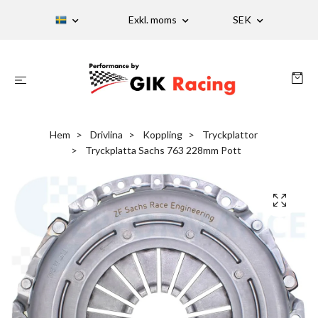
Exkl. moms
SEK
Hem
Drivlina
Koppling
Tryckplattor
Tryckplatta Sachs 763 228mm Pott