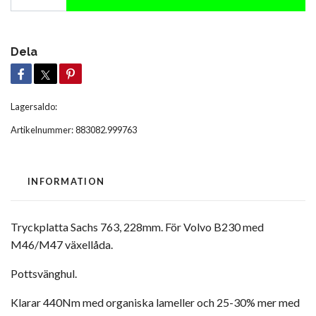
Dela
Lagersaldo:
Artikelnummer:
883082.999763
INFORMATION
Tryckplatta Sachs 763, 228mm. För Volvo B230 med
M46/M47 växellåda.
Pottsvänghul.
Klarar 440Nm med organiska lameller och 25-30% mer med