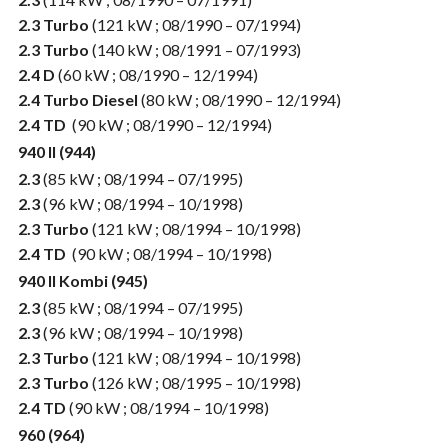
2.3 Turbo
(121 kW ; 08/1990 – 07/1994)
2.3 Turbo
(140 kW ; 08/1991 – 07/1993)
2.4 D
(60 kW ; 08/1990 – 12/1994)
2.4 Turbo Diesel
(80 kW ; 08/1990 – 12/1994)
2.4 TD
(90 kW ; 08/1990 – 12/1994)
940 II (944)
2.3
(85 kW ; 08/1994 – 07/1995)
2.3
(96 kW ; 08/1994 – 10/1998)
2.3 Turbo
(121 kW ; 08/1994 – 10/1998)
2.4 TD
(90 kW ; 08/1994 – 10/1998)
940 II Kombi (945)
2.3
(85 kW ; 08/1994 – 07/1995)
2.3
(96 kW ; 08/1994 – 10/1998)
2.3 Turbo
(121 kW ; 08/1994 – 10/1998)
2.3 Turbo
(126 kW ; 08/1995 – 10/1998)
2.4 TD
(90 kW ; 08/1994 – 10/1998)
960 (964)