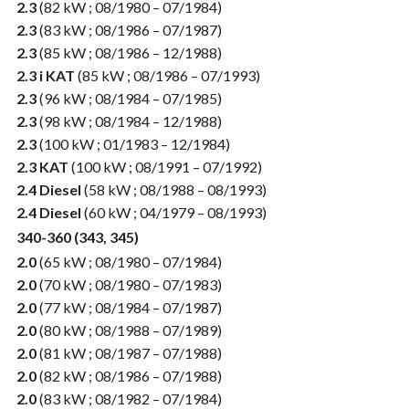
2.3
(82 kW ; 08/1980 – 07/1984)
2.3
(83 kW ; 08/1986 – 07/1987)
2.3
(85 kW ; 08/1986 – 12/1988)
2.3 i KAT
(85 kW ; 08/1986 – 07/1993)
2.3
(96 kW ; 08/1984 – 07/1985)
2.3
(98 kW ; 08/1984 – 12/1988)
2.3
(100 kW ; 01/1983 – 12/1984)
2.3 KAT
(100 kW ; 08/1991 – 07/1992)
2.4 Diesel
(58 kW ; 08/1988 – 08/1993)
2.4 Diesel
(60 kW ; 04/1979 – 08/1993)
340-360 (343, 345)
2.0
(65 kW ; 08/1980 – 07/1984)
2.0
(70 kW ; 08/1980 – 07/1983)
2.0
(77 kW ; 08/1984 – 07/1987)
2.0
(80 kW ; 08/1988 – 07/1989)
2.0
(81 kW ; 08/1987 – 07/1988)
2.0
(82 kW ; 08/1986 – 07/1988)
2.0
(83 kW ; 08/1982 – 07/1984)