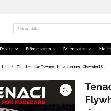
Drivlina
Bränslesystem
Bromssystem
Modell
Hem
Tenaci Modular Flywheel - No starter ring - Chevrolet LS1
Tenac
Flywh