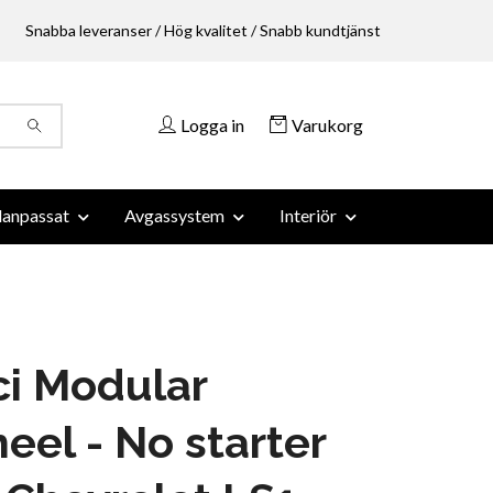
Snabba leveranser / Hög kvalitet / Snabb kundtjänst
Logga in
Varukorg
anpassat
Avgassystem
Interiör
i Modular
eel - No starter