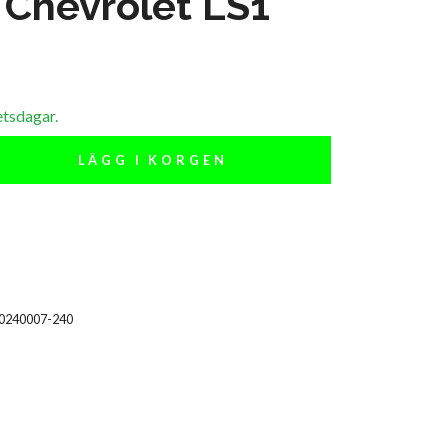
- Chevrolet LS1
etsdagar.
LÄGG I KORGEN
10240007-240