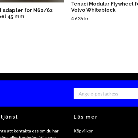
Tenaci Modular Flywheel f
Volvo Whiteblock
i adapter for M60/62
eel 45 mm
4 636 kr
tjänst
Läs mer
nte att kontakta oss om du har
Köpvillkor
råga eller fundering. Vi svarar