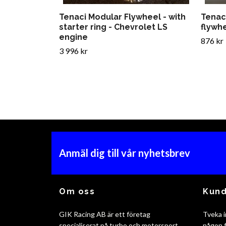
Tenaci Modular Flywheel - with
Tenac
starter ring - Chevrolet LS
flywh
engine
876 kr
3 996 kr
Anmäl dig till vår nyhetsbrev
Om oss
Kund
GIK Racing AB är ett företag
Tveka i
specialiserat på turbo och motorsport
någon f