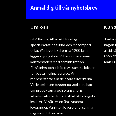
Anmäl dig till vår nyhetsbrev
Om oss
Kund
GIK Racing AB är ett företag
Tveka i
specialiserat på turbo och motorsport
någon f
delar. Vår lagerlokal om ca 1200 kvm
alltid 
ligger i Ljungskile. Vi har numera även
0522 2
kontorsdelen med administration,
Mån-Fr
försäljning och inköp osv i samma lokaler
för bästa möjliga service. Vi
representerar alla de stora tillverkarna.
Verksamheten bygger på god kunskap
om produkterna och branschens
arbetsmetoder, för att alltid hålla högsta
kvalitet. Vi sätter en ära i snabba
leveranser. Vanligen levererar vi samma
dag som du beställer.