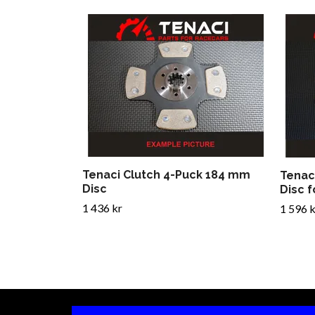
Tenaci Clutch 4-Puck 184 mm
Tenac
Disc
Disc f
1 436 kr
1 596 k