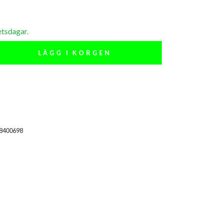
etsdagar.
LÄGG I KORGEN
18400698