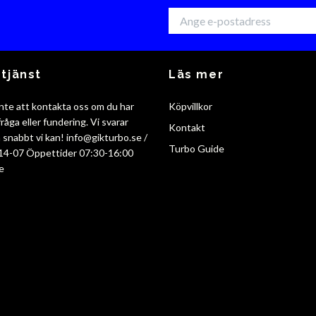
tjänst
Läs mer
nte att kontakta oss om du har
Köpvillkor
råga eller fundering. Vi svarar
Kontakt
så snabbt vi kan!
info@gikturbo.se
/
Turbo Guide
14-07 Öppettider 07:30-16:00
e