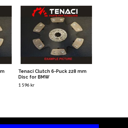
Tenaci Clut
for BMW
1 596 kr
mm
Tenaci Clutch 6-Puck 228 mm
Disc for BMW
1 596 kr