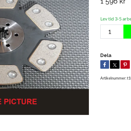
1 596 kr
Lev tid 3-5 arb
Dela
Artikelnummer:
t