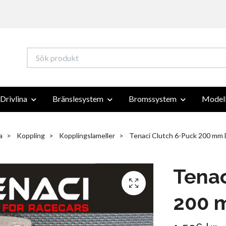
Drivlina
Bränslesystem
Bromssystem
Modell
a
Koppling
Kopplingslameller
Tenaci Clutch 6-Puck 200 mm D
Tenac
200 m