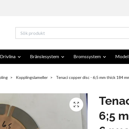
Drivlina
Bränslesystem
Bromssystem
Modell
ling
Kopplingslameller
Tenaci copper disc - 6;5 mm thick 184 m
Tenac
6;5 