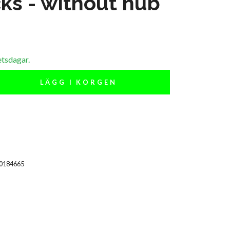
ks - without hub
etsdagar.
LÄGG I KORGEN
00184665