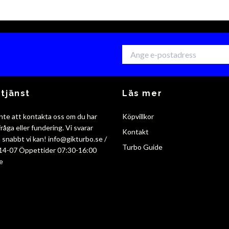
tjänst
Läs mer
nte att kontakta oss om du har
Köpvillkor
råga eller fundering. Vi svarar
Kontakt
så snabbt vi kan!
info@gikturbo.se
/
Turbo Guide
14-07 Öppettider 07:30-16:00
e