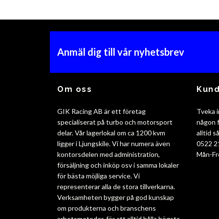
Anmäl dig till vår nyhetsbrev
Om oss
Kund
GIK Racing AB är ett företag
Tveka i
specialiserat på turbo och motorsport
någon f
delar. Vår lagerlokal om ca 1200 kvm
alltid 
ligger i Ljungskile. Vi har numera även
0522 2
kontorsdelen med administration,
Mån-Fr
försäljning och inköp osv i samma lokaler
för bästa möjliga service. Vi
representerar alla de stora tillverkarna.
Verksamheten bygger på god kunskap
om produkterna och branschens
arbetsmetoder, för att alltid hålla högsta