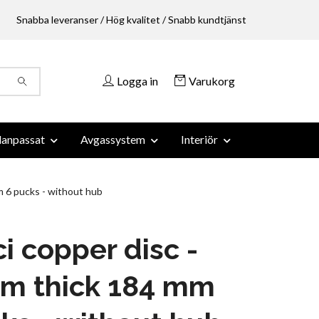
Snabba leveranser / Hög kvalitet / Snabb kundtjänst
Logga in
Varukorg
anpassat
Avgassystem
Interiör
m 6 pucks - without hub
i copper disc -
mm thick 184 mm