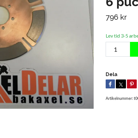
6 puc
796 kr
Lev tid 3-5 arb
Dela
Artikelnummer:
t