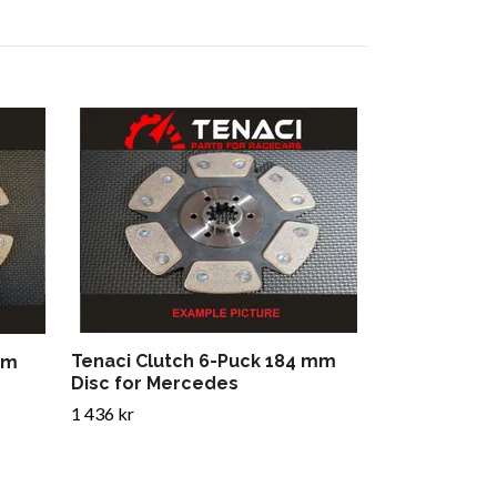
Tenaci Clut
Disc for Me
1 596 kr
Tenaci Clutch 6-Puck 184 mm
mm
Disc for Mercedes
1 436 kr