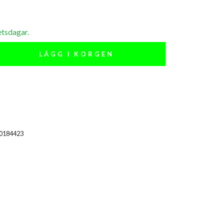
etsdagar.
LÄGG I KORGEN
00184423