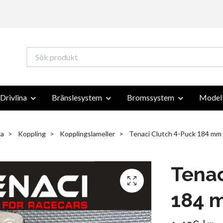
Drivlina
Bränslesystem
Bromssystem
Modell
na
Koppling
Kopplingslameller
Tenaci Clutch 4-Puck 184 mm D
Tenac
184 m