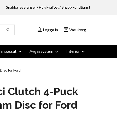
Snabba leveranser / Hög kvalitet / Snabb kundtjänst
Logga in
Varukorg
anpassat
Avgassystem
Interiör
isc for Ford
i Clutch 4-Puck
m Disc for Ford