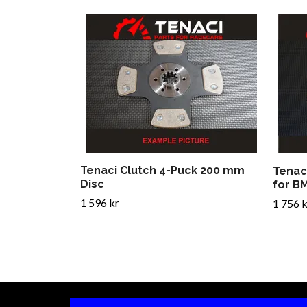
Tenaci Clutch 4-Puck 200 mm
Tenac
Disc
for B
1 596 kr
1 756 k