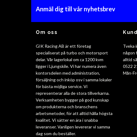
Anmäl dig till vår nyhetsbrev
Om oss
Kund
GIK Racing AB är ett företag
Tveka i
specialiserat på turbo och motorsport
någon f
delar. Vår lagerlokal om ca 1200 kvm
alltid 
ligger i Ljungskile. Vi har numera även
0522 2
kontorsdelen med administration,
Mån-Fr
försäljning och inköp osv i samma lokaler
för bästa möjliga service. Vi
representerar alla de stora tillverkarna.
Verksamheten bygger på god kunskap
om produkterna och branschens
arbetsmetoder, för att alltid hålla högsta
kvalitet. Vi sätter en ära i snabba
leveranser. Vanligen levererar vi samma
dag som du beställer.