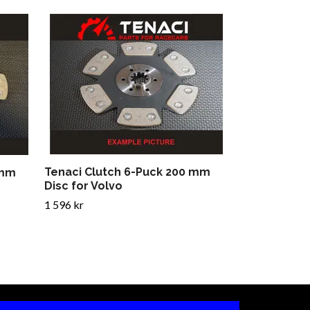
Tenaci Clut
Disc for Saa
1 436 kr
Tenaci Clutch 6-Puck 200 mm
 mm
Disc for Volvo
1 596 kr