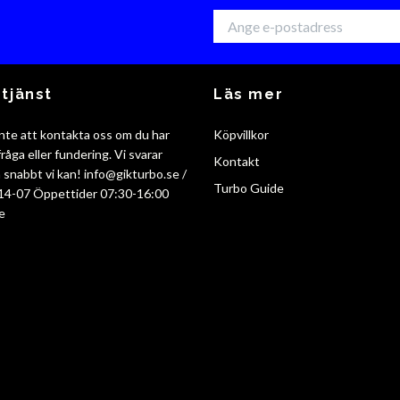
tjänst
Läs mer
nte att kontakta oss om du har
Köpvillkor
råga eller fundering. Vi svarar
Kontakt
så snabbt vi kan!
info@gikturbo.se
/
Turbo Guide
14-07 Öppettider 07:30-16:00
e