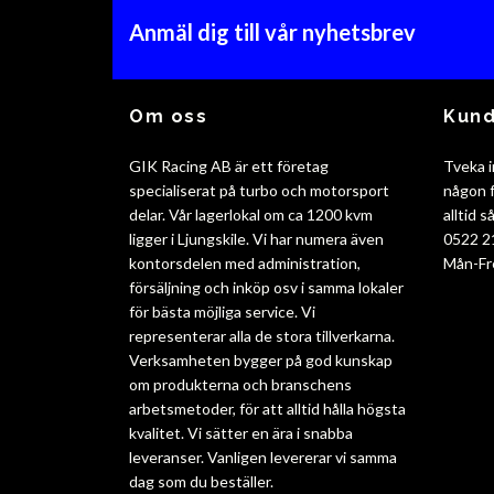
Anmäl dig till vår nyhetsbrev
Om oss
Kund
GIK Racing AB är ett företag
Tveka i
specialiserat på turbo och motorsport
någon f
delar. Vår lagerlokal om ca 1200 kvm
alltid 
ligger i Ljungskile. Vi har numera även
0522 2
kontorsdelen med administration,
Mån-Fr
försäljning och inköp osv i samma lokaler
för bästa möjliga service. Vi
representerar alla de stora tillverkarna.
Verksamheten bygger på god kunskap
om produkterna och branschens
arbetsmetoder, för att alltid hålla högsta
kvalitet. Vi sätter en ära i snabba
leveranser. Vanligen levererar vi samma
dag som du beställer.