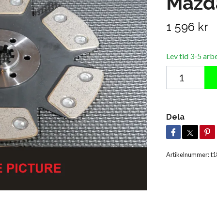
Mazd
1 596 kr
Lev tid 3-5 arb
Dela
Artikelnummer:
t