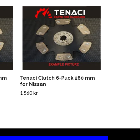
Tenaci Clut
Disc for Ma
1 596 kr
 mm
Tenaci Clutch 6-Puck 280 mm
for Nissan
1 560 kr