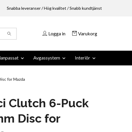
Snabba leveranser / Hög kvalitet / Snabb kundtjänst
Logga in
Varukorg
anpassat
Avgassystem
Interiör
isc for Mazda
i Clutch 6-Puck
m Disc for