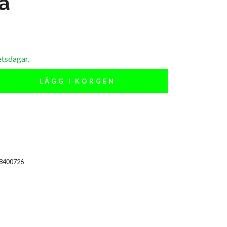
a
etsdagar.
LÄGG I KORGEN
18400726