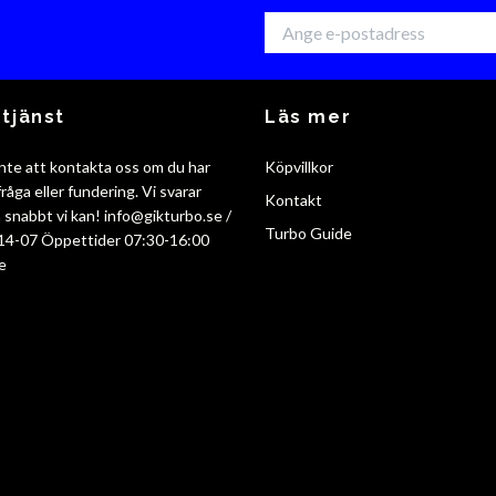
tjänst
Läs mer
nte att kontakta oss om du har
Köpvillkor
råga eller fundering. Vi svarar
Kontakt
så snabbt vi kan!
info@gikturbo.se
/
Turbo Guide
14-07 Öppettider 07:30-16:00
e