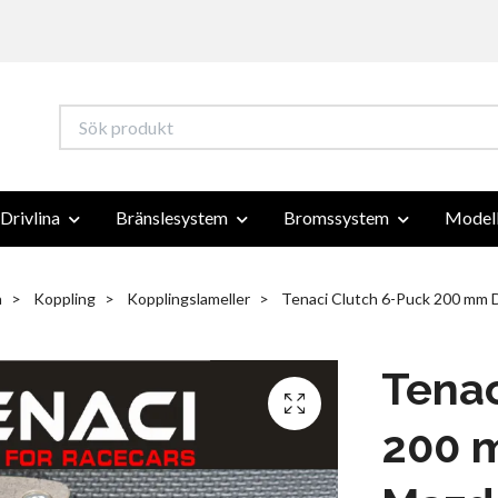
Drivlina
Bränslesystem
Bromssystem
Modell
a
Koppling
Kopplingslameller
Tenaci Clutch 6-Puck 200 mm D
Tenac
200 m